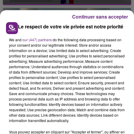
Julien Fourel n'a plus donné signé de vie depuis 5
mois. Sa sœur poursuit ses recherches pour le
Continuer sans accepter
retrouver.
Le respect de votre vie privée est notre priorité
We and
our (447) partners
do the following data processing based on
your consent and/or our legitimate interest: Store and/or access
information on a device; Use limited data to select advertising; Create
profiles for personalised advertising; Use profiles to select personalised
advertising; Measure advertising performance; Measure content
LA CENTRALE NUCLÉAIRE DE CHOOZ
performance; Understand audiences through statistics or combinations
TOUJOURS À L'ARRÊT
of data from different sources; Develop and improve services; Create
Cela fait déjà une semaine que la centrale
profiles to personalise content; Use profiles to select personalised
content; Use limited data to select content; Ensure security, prevent and
nucléaire ardennaise est à l'arrêt. Une situation
detect fraud, and fix errors; Deliver and present advertising and content;
justifiée par la sécheresse intense qui est toujours
Save and communicate privacy choices. These technologies may
TITRES DIFFUSÉS
présente.
process personal data such as IP address and browsing data to offer
following functionalities: Identify devices based on information actively
requested; Use precise geolocation data; Match and combine data from
16h26
16h26
16h23
16h23
other data sources; Link different devices; Identify devices based on
information transmitted automatically.
Vous pouvez accepter en cliquant sur "Accepter et fermer", ou affiner en