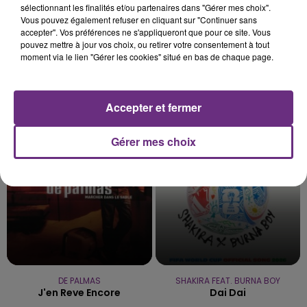
sélectionnant les finalités et/ou partenaires dans "Gérer mes choix".
Vous pouvez également refuser en cliquant sur "Continuer sans
accepter". Vos préférences ne s'appliqueront que pour ce site. Vous
pouvez mettre à jour vos choix, ou retirer votre consentement à tout
moment via le lien "Gérer les cookies" situé en bas de chaque page.
CARBONNE
OFENBACH & STARSAILOR
Accepter et fermer
Imagine
Four To The Floor
Gérer mes choix
16h19
16h19
16h15
16h15
DE PALMAS
SHAKIRA FEAT. BURNA BOY
J'en Reve Encore
Dai Dai