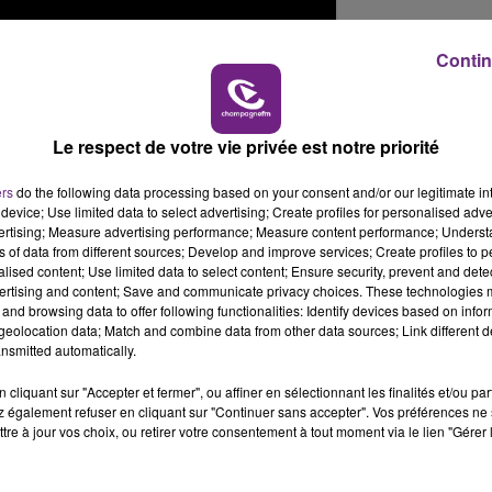
10h00 - 14h00
LE TICKET DE CAISSE
Contin
Le respect de votre vie privée est notre priorité
ers
do the following data processing based on your consent and/or our legitimate int
device; Use limited data to select advertising; Create profiles for personalised adver
vertising; Measure advertising performance; Measure content performance; Unders
ns of data from different sources; Develop and improve services; Create profiles to 
alised content; Use limited data to select content; Ensure security, prevent and detect
ertising and content; Save and communicate privacy choices. These technologies
and browsing data to offer following functionalities: Identify devices based on infor
eolocation data; Match and combine data from other data sources; Link different de
nsmitted automatically.
cliquant sur "Accepter et fermer", ou affiner en sélectionnant les finalités et/ou pa
 également refuser en cliquant sur "Continuer sans accepter". Vos préférences ne 
tre à jour vos choix, ou retirer votre consentement à tout moment via le lien "Gérer 