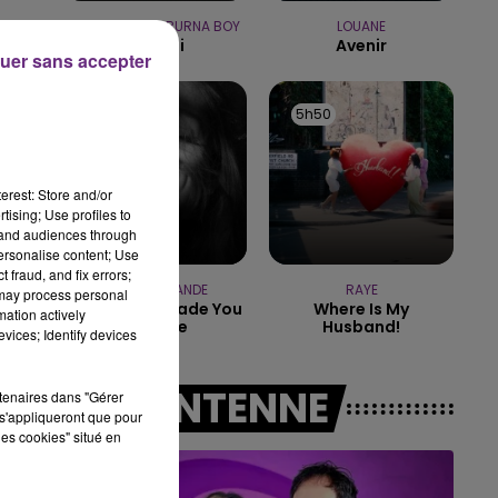
SHAKIRA FEAT. BURNA BOY
LOUANE
14h00 - 15h00
Dai Dai
Avenir
LA RADIO POP
uer sans accepter
5h53
5h53
5h50
5h50
erest: Store and/or
tising; Use profiles to
tand audiences through
personalise content; Use
 fraud, and fix errors;
ARIANA GRANDE
RAYE
 may process personal
Hate That I Made You
Where Is My
mation actively
Love Me
Husband!
vices; Identify devices
A L'ANTENNE
rtenaires dans "Gérer
s'appliqueront que pour
les cookies" situé en