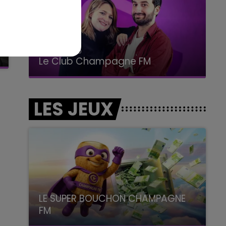
19h00 - 19h15
LA POP MACHINE - CHAMPAGNE FM
LES JEUX
LE SUPER BOUCHON CHAMPAGNE
FM
avec La Famille Champagne FM, à 8H10