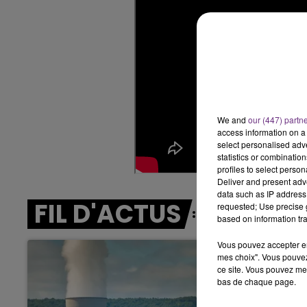
6h00 - 10h00
LA FAMILLE
We and
our (447) partn
access information on a 
select personalised ad
statistics or combinatio
profiles to select person
Deliver and present adv
data such as IP address 
FIL D'ACTUS
requested; Use precise g
based on information tra
Vous pouvez accepter en 
mes choix". Vous pouvez
ce site. Vous pouvez met
bas de chaque page.