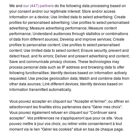
We and
our (447) partners
do the following data processing based on
your consent and/or our legitimate interest: Store and/or access
information on a device; Use limited data to select advertising; Create
profiles for personalised advertising; Use profiles to select personalised
advertising; Measure advertising performance; Measure content
performance; Understand audiences through statistics or combinations
of data from different sources; Develop and improve services; Create
profiles to personalise content; Use profiles to select personalised
content; Use limited data to select content; Ensure security, prevent and
detect fraud, and fix errors; Deliver and present advertising and content;
OLIVIA DEAN
CHRISTOPHE MAE
Save and communicate privacy choices. These technologies may
So Easy (to Fall In Love)
La Lune
process personal data such as IP address and browsing data to offer
following functionalities: Identify devices based on information actively
requested; Use precise geolocation data; Match and combine data from
A L'ANTENNE
other data sources; Link different devices; Identify devices based on
information transmitted automatically.
Vous pouvez accepter en cliquant sur "Accepter et fermer", ou affiner en
sélectionnant les finalités et/ou partenaires dans "Gérer mes choix".
Vous pouvez également refuser en cliquant sur "Continuer sans
accepter". Vos préférences ne s'appliqueront que pour ce site. Vous
pouvez mettre à jour vos choix, ou retirer votre consentement à tout
moment via le lien "Gérer les cookies" situé en bas de chaque page.