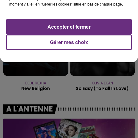
AMBRE
NO DOUBT
moment via le lien "Gérer les cookies" situé en bas de chaque page.
J'me Demande
It's My Life
11h23
11h23
11h20
11h20
Accepter et fermer
Gérer mes choix
BEBE REXHA
OLIVIA DEAN
New Religion
So Easy (to Fall In Love)
A L'ANTENNE