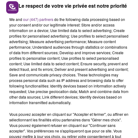
Le respect de votre vie privée est notre priorité
We and
our (447) partners
do the following data processing based on
UNE JEUNE AUTOMOBILISTE GRIÈVEMENT
your consent and/or our legitimate interest: Store and/or access
BLESSÉE
information on a device; Use limited data to select advertising; Create
Une automobiliste s'est retrouvée piégée dans
profiles for personalised advertising; Use profiles to select personalised
advertising; Measure advertising performance; Measure content
son véhicule après une collision avec un poids
performance; Understand audiences through statistics or combinations
lourd. Très grièvement blessée, la jeune femme
of data from different sources; Develop and improve services; Create
TITRES DIFFUSÉS
de 20 ans a été...
profiles to personalise content; Use profiles to select personalised
content; Use limited data to select content; Ensure security, prevent and
detect fraud, and fix errors; Deliver and present advertising and content;
Save and communicate privacy choices. These technologies may
11h30
11h30
11h26
11h26
process personal data such as IP address and browsing data to offer
following functionalities: Identify devices based on information actively
requested; Use precise geolocation data; Match and combine data from
other data sources; Link different devices; Identify devices based on
information transmitted automatically.
Vous pouvez accepter en cliquant sur "Accepter et fermer", ou affiner en
sélectionnant les finalités et/ou partenaires dans "Gérer mes choix".
Vous pouvez également refuser en cliquant sur "Continuer sans
accepter". Vos préférences ne s'appliqueront que pour ce site. Vous
pouvez mettre à jour vos choix, ou retirer votre consentement à tout