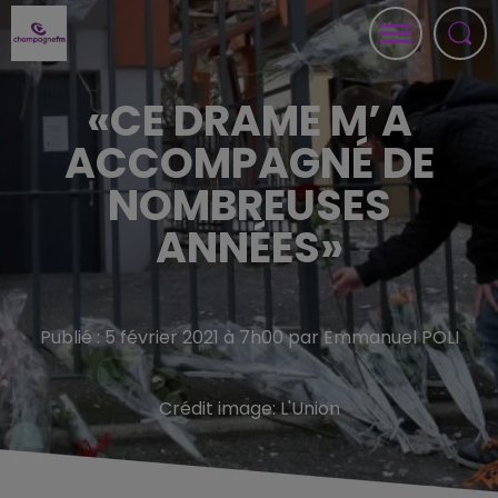
«CE DRAME M’A
ACCOMPAGNÉ DE
NOMBREUSES
ANNÉES»
Publié : 5 février 2021 à 7h00 par Emmanuel POLI
Crédit image:
L'Union