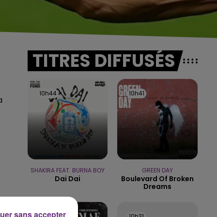
TITRES DIFFUSÉS
10h44
10h44
10h41
10h41
a
SHAKIRA FEAT. BURNA BOY
GREEN DAY
Dai Dai
Boulevard Of Broken
Dreams
uer sans accepter
10h37
10h37
10h31
10h31