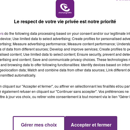
14h00 - 15h00
LA RADIO POP
Le respect de votre vie privée est notre priorité
ers
do the following data processing based on your consent and/or our legitimate int
device; Use limited data to select advertising; Create profiles for personalised adver
vertising; Measure advertising performance; Measure content performance; Unders
ns of data from different sources; Develop and improve services; Create profiles to 
alised content; Use limited data to select content; Ensure security, prevent and detect
ertising and content; Save and communicate privacy choices. These technologies
and browsing data to offer following functionalities: Identify devices based on infor
eolocation data; Match and combine data from other data sources; Link different de
nsmitted automatically.
UNE JEUNE AUTOMOBILISTE GRIÈVEMENT
BLESSÉE
cliquant sur "Accepter et fermer", ou affiner en sélectionnant les finalités et/ou pa
Une automobiliste s'est retrouvée piégée dans
 également refuser en cliquant sur "Continuer sans accepter". Vos préférences ne 
tre à jour vos choix, ou retirer votre consentement à tout moment via le lien "Gérer 
son véhicule après une collision avec un poids
lourd. Très grièvement blessée, la jeune femme
de 20 ans a été...
Gérer mes choix
Accepter et fermer
15h00 - 19h00