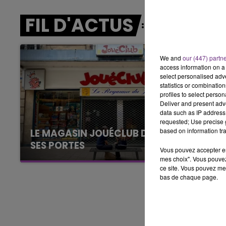
FIL D'ACTUS
10h00 - 14h00
LE TICKET DE CAISSE
We and
our (447) partn
access information on a 
select personalised ad
statistics or combinatio
profiles to select person
Deliver and present adv
data such as IP address 
requested; Use precise g
based on information tra
LE MAGASIN JOUÉCLUB DE REIMS FERME
SES PORTES
Vous pouvez accepter en 
C'était l'une des institutions du centre-ville
mes choix". Vous pouvez
ce site. Vous pouvez met
rémois. Le magasin JouéClub est contraint de
bas de chaque page.
fermer ses portes.
14h00 - 15h00