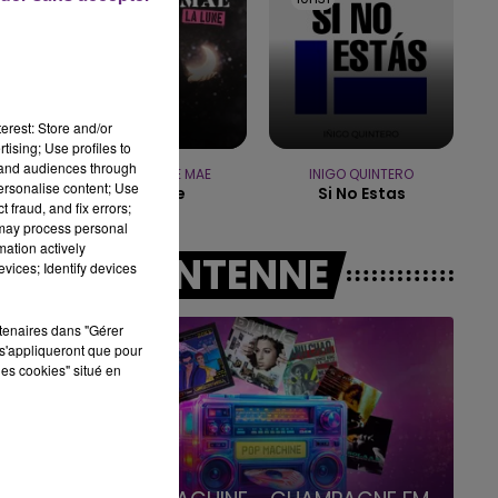
15h00 - 19h00
LE CLUB CHAMPAGNE FM
erest: Store and/or
tising; Use profiles to
tand audiences through
CHRISTOPHE MAE
INIGO QUINTERO
personalise content; Use
La Lune
Si No Estas
 fraud, and fix errors;
 may process personal
mation actively
A L'ANTENNE
vices; Identify devices
rtenaires dans "Gérer
s'appliqueront que pour
les cookies" situé en
19h00 - 19h15