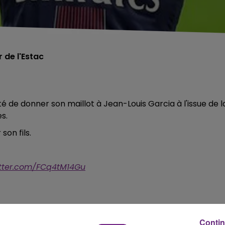
r de l'Estac
 de donner son maillot à Jean-Louis Garcia à l'issue de l
s.
son fils.
itter.com/FCq4tM14Gu
avani.
Contin