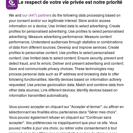
Le respect de votre vie privée est notre priorité
L'INSPECTION DU TRAVAIL RAPPELLE À
We and
our (447) partners
do the following data processing based on
L'ORDRE SUR LES CONDITIONS DE...
your consent and/or our legitimate interest: Store and/or access
information on a device; Use limited data to select advertising; Create
Alors que les dates de début des vendange 2026
profiles for personalised advertising; Use profiles to select personalised
s'est avéré être plus précoce que prévu,
advertising; Measure advertising performance; Measure content
l'inspection du Travail en profite pour rappeler
performance; Understand audiences through statistics or combinations
TITRES DIFFUSÉS
of data from different sources; Develop and improve services; Create
les conditions de...
profiles to personalise content; Use profiles to select personalised
content; Use limited data to select content; Ensure security, prevent and
detect fraud, and fix errors; Deliver and present advertising and content;
5h06
5h06
5h03
5h03
Save and communicate privacy choices. These technologies may
process personal data such as IP address and browsing data to offer
following functionalities: Identify devices based on information actively
requested; Use precise geolocation data; Match and combine data from
other data sources; Link different devices; Identify devices based on
information transmitted automatically.
Vous pouvez accepter en cliquant sur "Accepter et fermer", ou affiner en
sélectionnant les finalités et/ou partenaires dans "Gérer mes choix".
Vous pouvez également refuser en cliquant sur "Continuer sans
accepter". Vos préférences ne s'appliqueront que pour ce site. Vous
CHRISTOPHE MAE
GNARLS BARKLEY
pouvez mettre à jour vos choix, ou retirer votre consentement à tout
La Lune
Crazy