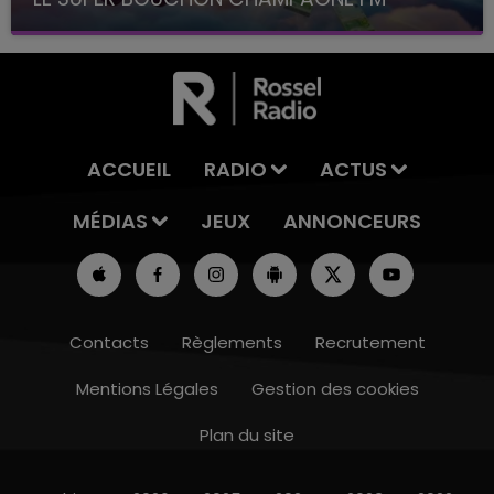
avec La Famille Champagne FM, à 8H10
ACCUEIL
RADIO
ACTUS
MÉDIAS
JEUX
ANNONCEURS
Contacts
Règlements
Recrutement
Mentions Légales
Gestion des cookies
Plan du site
10h00 - 14h00
LE TICKET DE CAISSE