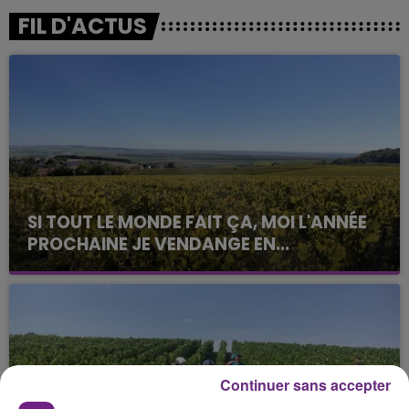
FIL D'ACTUS
SI TOUT LE MONDE FAIT ÇA, MOI L'ANNÉE
PROCHAINE JE VENDANGE EN...
La vendange en Champagne a débuté ce jeudi 6
août dans la commune de Montgueux (Aube). Du
jamais vu !
Continuer sans accepter