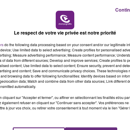
Contin
10h00 - 14h00
LE TICKET DE CAISSE
Le respect de votre vie privée est notre priorité
ers
do the following data processing based on your consent and/or our legitimate int
device; Use limited data to select advertising; Create profiles for personalised adver
vertising; Measure advertising performance; Measure content performance; Unders
ns of data from different sources; Develop and improve services; Create profiles to 
alised content; Use limited data to select content; Ensure security, prevent and detect
ertising and content; Save and communicate privacy choices. These technologies
and browsing data to offer following functionalities: Identify devices based on infor
eolocation data; Match and combine data from other data sources; Link different de
nsmitted automatically.
cliquant sur "Accepter et fermer", ou affiner en sélectionnant les finalités et/ou pa
 également refuser en cliquant sur "Continuer sans accepter". Vos préférences ne 
tre à jour vos choix, ou retirer votre consentement à tout moment via le lien "Gérer 