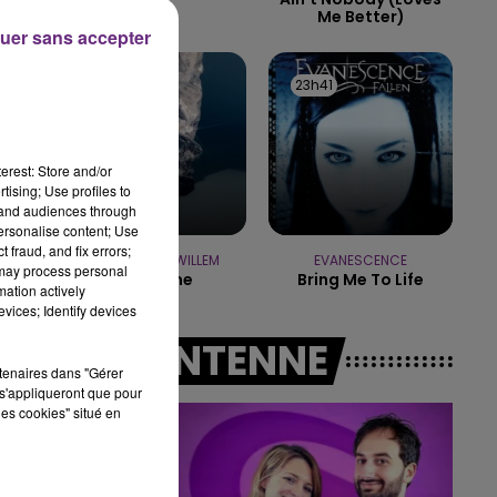
Me Better)
uer sans accepter
14h00 - 15h00
LA RADIO POP
23h45
23h45
23h41
23h41
erest: Store and/or
tising; Use profiles to
tand audiences through
personalise content; Use
 fraud, and fix errors;
CHRISTOPHE WILLEM
EVANESCENCE
 may process personal
Systaime
Bring Me To Life
mation actively
vices; Identify devices
A L'ANTENNE
rtenaires dans "Gérer
s'appliqueront que pour
les cookies" situé en