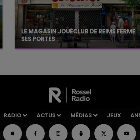
LE MAGASIN JOUÉCLUB DE REIMS FERME
SES PORTES
C'était l'une des institutions du centre-ville
rémois. Le magasin JouéClub est contraint de
fermer ses portes.
RADIO
ACTUS
MÉDIAS
JEUX
AN