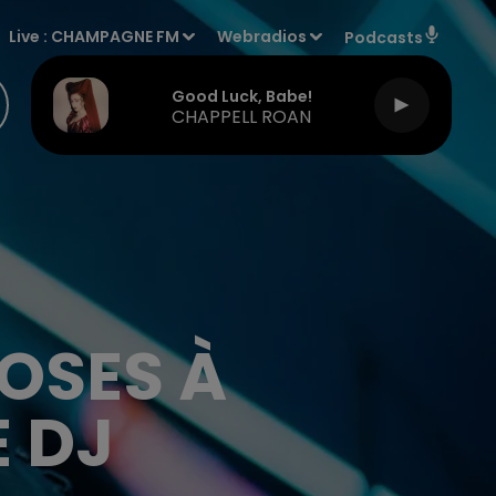
Live :
CHAMPAGNE FM
Webradios
Podcasts
Good Luck, Babe!
CHAPPELL ROAN
HOSES À
 DJ