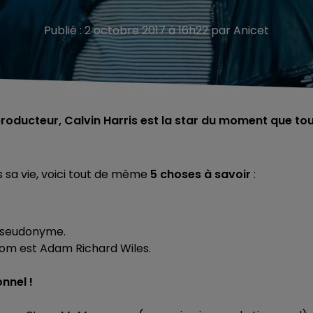
Publié : 2 octobre 2017 à 16h22 par Anicet
roducteur, Calvin Harris est la star du moment que to
 sa vie, voici tout de même
5 choses à savoir
:
 pseudonyme.
 nom est Adam Richard Wiles.
nnel !