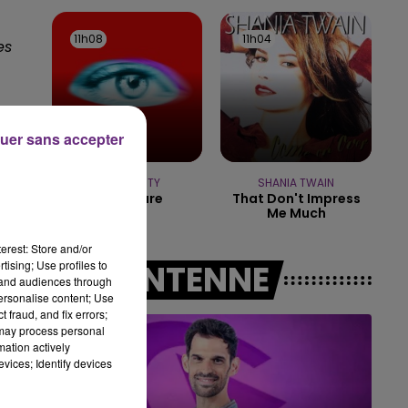
11h00 - 16h00
LE WEEK-END CHAMPAGNE FM
11h08
11h08
11h04
11h04
es
uer sans accepter
d
.
TEMPER CITY
SHANIA TWAIN
Self Aware
That Don't Impress
Me Much
le
erest: Store and/or
tising; Use profiles to
A L'ANTENNE
tand audiences through
personalise content; Use
 fraud, and fix errors;
 may process personal
mation actively
vices; Identify devices