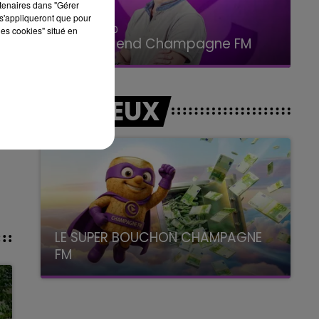
rtenaires dans "Gérer
s'appliqueront que pour
16h00 - 20h00
les cookies" situé en
Le Week-end Champagne FM
LES JEUX
LE SUPER BOUCHON CHAMPAGNE
FM
avec La Famille Champagne FM, à 8H10