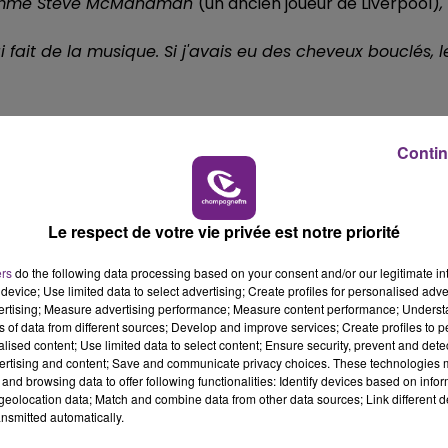
re comme Steve McManaman
(un ancien joueur de Liverpool)
,
7h00 - 11h00
BEST OF
i fait de la musique. Si j'avais eu des cheveux bouclés, l
 Michael Jackson !
bes extraits du même album :
18 Months
, sorti en 2012. Il a
Contin
l Jackson qui était à 7 tubes de son album de 1987 :
Ba
Le respect de votre vie privée est notre priorité
, le magazine Forbes a désigné Calvin Harris comme étant 
 moins de 55,8 millions d'euros. Beau palmarès puisqu'il
ers
do the following data processing based on your consent and/or our legitimate int
device; Use limited data to select advertising; Create profiles for personalised adver
vertising; Measure advertising performance; Measure content performance; Unders
ns of data from different sources; Develop and improve services; Create profiles to 
de marque de mode !
alised content; Use limited data to select content; Ensure security, prevent and detect
io Armani pour sa campagne printemps-été 2015. Normal,
ertising and content; Save and communicate privacy choices. These technologies
and browsing data to offer following functionalities: Identify devices based on infor
eolocation data; Match and combine data from other data sources; Link different de
nsmitted automatically.