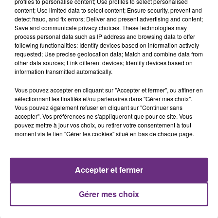
profiles to personalise content; Use profiles to select personalised
présente.
content; Use limited data to select content; Ensure security, prevent and
detect fraud, and fix errors; Deliver and present advertising and content;
Save and communicate privacy choices. These technologies may
process personal data such as IP address and browsing data to offer
following functionalities: Identify devices based on information actively
requested; Use precise geolocation data; Match and combine data from
other data sources; Link different devices; Identify devices based on
LE MAGASIN JOUÉCLUB DE REIMS FERME
information transmitted automatically.
SES PORTES
Vous pouvez accepter en cliquant sur "Accepter et fermer", ou affiner en
C'était l'une des institutions du centre-ville
sélectionnant les finalités et/ou partenaires dans "Gérer mes choix".
rémois. Le magasin JouéClub est contraint de
Vous pouvez également refuser en cliquant sur "Continuer sans
accepter". Vos préférences ne s'appliqueront que pour ce site. Vous
fermer ses portes.
TITRES DIFFUSÉS
pouvez mettre à jour vos choix, ou retirer votre consentement à tout
moment via le lien "Gérer les cookies" situé en bas de chaque page.
16h16
16h16
16h14
16h14
Accepter et fermer
Gérer mes choix