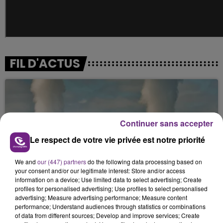
FIL D'ACTUS
Continuer sans accepter
Le respect de votre vie privée est notre priorité
We and
our (447) partners
do the following data processing based on
LA CENTRALE NUCLÉAIRE DE CHOOZ
your consent and/or our legitimate interest: Store and/or access
information on a device; Use limited data to select advertising; Create
TOUJOURS À L'ARRÊT
profiles for personalised advertising; Use profiles to select personalised
Cela fait déjà une semaine que la centrale
advertising; Measure advertising performance; Measure content
nucléaire ardennaise est à l'arrêt. Une situation
performance; Understand audiences through statistics or combinations
of data from different sources; Develop and improve services; Create
justifiée par la sécheresse intense qui est toujours