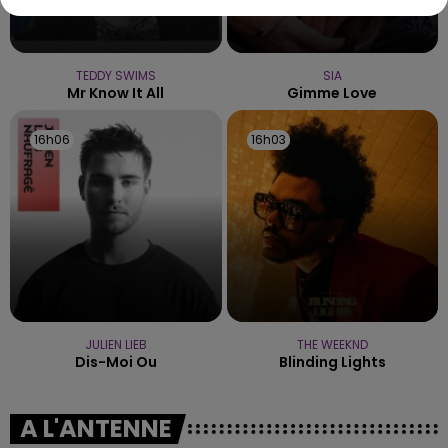
TEDDY SWIMS
SIA
Mr Know It All
Gimme Love
16h06
16h06
16h03
16h03
JULIEN LIEB
THE WEEKND
Dis-Moi Ou
Blinding Lights
A L'ANTENNE