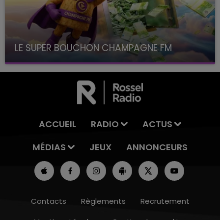
LE SUPER BOUCHON CHAMPAGNE FM
avec La Famille Champagne FM, à 8H10
ACCUEIL
RADIO
ACTUS
MÉDIAS
JEUX
ANNONCEURS
Contacts
Règlements
Recrutement