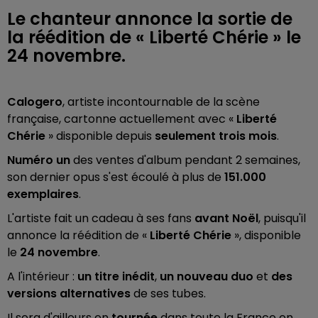
Le chanteur annonce la sortie de
la réédition de « Liberté Chérie » le
24 novembre.
Calogero
, artiste incontournable de la scène
française, cartonne actuellement avec «
Liberté
Chérie
» disponible depuis
seulement trois mois
.
Numéro un
des ventes d'album pendant 2 semaines,
son dernier opus s'est écoulé à plus de
151.000
exemplaires
.
L'artiste fait un cadeau à ses fans
avant Noël
, puisqu'il
annonce la réédition de «
Liberté Chérie
», disponible
le
24 novembre
.
A l'intérieur :
un titre inédit
,
un nouveau duo
et
des
versions alternatives
de ses tubes.
Il sera d'ailleurs en
tournée
dans toute la France en