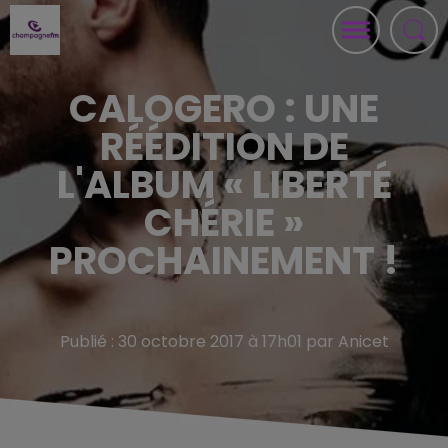
CALOGERO : UNE
RÉÉDITION DE
L'ALBUM « LIBERTÉ
CHÉRIE »
PROCHAINEMENT !
Publié : 30 octobre 2017 à 17h01 par Anicet