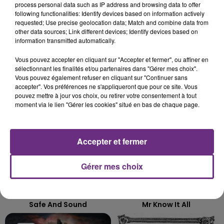
LE MAGASIN JOUÉCLUB DE REIMS FERME
process personal data such as IP address and browsing data to offer
following functionalities: Identify devices based on information actively
SES PORTES
requested; Use precise geolocation data; Match and combine data from
C'était l'une des institutions du centre-ville
other data sources; Link different devices; Identify devices based on
information transmitted automatically.
rémois. Le magasin JouéClub est contraint de
fermer ses portes.
TITRES DIFFUSÉS
Vous pouvez accepter en cliquant sur "Accepter et fermer", ou affiner en
sélectionnant les finalités et/ou partenaires dans "Gérer mes choix".
Vous pouvez également refuser en cliquant sur "Continuer sans
accepter". Vos préférences ne s'appliqueront que pour ce site. Vous
17h03
17h03
17h00
17h00
pouvez mettre à jour vos choix, ou retirer votre consentement à tout
moment via le lien "Gérer les cookies" situé en bas de chaque page.
Accepter et fermer
Gérer mes choix
CAPITAL CITIES
TEDDY SWIMS
Safe And Sound
Mr Know It All