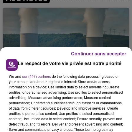
Continuer sans accepter
LA CENTRALE NUCLÉAIRE DE CHOOZ
Le respect de votre vie privée est notre priorité
TOUJOURS À L'ARRÊT
Cela fait déjà une semaine que la centrale
We and
our (447) partners
do the following data processing based on
your consent and/or our legitimate interest: Store and/or access
nucléaire ardennaise est à l'arrêt. Une situation
information on a device; Use limited data to select advertising; Create
justifiée par la sécheresse intense qui est toujours
profiles for personalised advertising; Use profiles to select personalised
présente.
advertising; Measure advertising performance; Measure content
performance; Understand audiences through statistics or combinations
of data from different sources; Develop and improve services; Create
profiles to personalise content; Use profiles to select personalised
content; Use limited data to select content; Ensure security, prevent and
detect fraud, and fix errors; Deliver and present advertising and content;
Save and communicate privacy choices. These technologies may