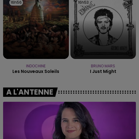
16h56
16h56
16h53
16h53
INDOCHINE
BRUNO MARS
Les Nouveaux Soleils
I Just Might
A L'ANTENNE