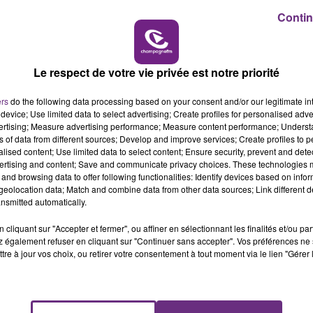
6h00 - 10h00
Contin
nts du second groupe sont plus aptes à gérer des situatio
LA FAMILLE
x, les réactions aux stress étaient plutôt modérées. Les
Le respect de votre vie privée est notre priorité
anismes transmis par les animaux de compagnie à leurs
ers
do the following data processing based on your consent and/or our legitimate int
device; Use limited data to select advertising; Create profiles for personalised adver
vertising; Measure advertising performance; Measure content performance; Unders
ns of data from different sources; Develop and improve services; Create profiles to 
alised content; Use limited data to select content; Ensure security, prevent and detect
ertising and content; Save and communicate privacy choices. These technologies
and browsing data to offer following functionalities: Identify devices based on infor
eolocation data; Match and combine data from other data sources; Link different de
nsmitted automatically.
cliquant sur "Accepter et fermer", ou affiner en sélectionnant les finalités et/ou pa
 également refuser en cliquant sur "Continuer sans accepter". Vos préférences ne 
tre à jour vos choix, ou retirer votre consentement à tout moment via le lien "Gérer 
L'INSPECTION DU TRAVAIL RAPPELLE À
L'ORDRE SUR LES CONDITIONS DE...