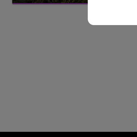
La vendange en Champagne a débuté ce jeudi
6 août dans la commune de Montgueux (Aube).
LE
6h00 - 10h00
Du jamais vu !
La Famille