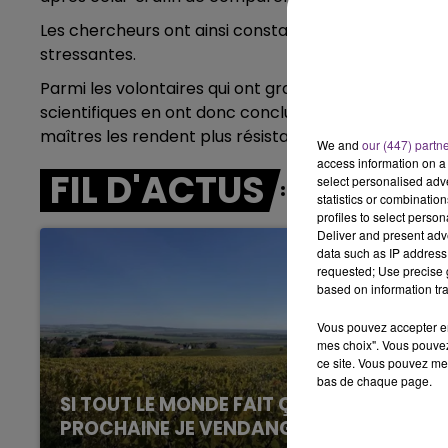
LE BEST OF DE LA FAMILLE
Les chercheurs ont ainsi constaté que les participa
CHAMPAGNE FM
stressantes.
Parmi les volontaires qui ont grandi avec des animau
scientifiques en ont donc conclu que les micro-org
maîtres les rendent plus résistants au stress.
We and
our (447) partn
access information on a 
FIL D'ACTUS
select personalised ad
statistics or combinatio
profiles to select person
Deliver and present adv
data such as IP address 
requested; Use precise g
based on information tra
Vous pouvez accepter en 
mes choix". Vous pouvez
ce site. Vous pouvez met
bas de chaque page.
SI TOUT LE MONDE FAIT ÇA, MOI L'ANNÉE
PROCHAINE JE VENDANGE EN...