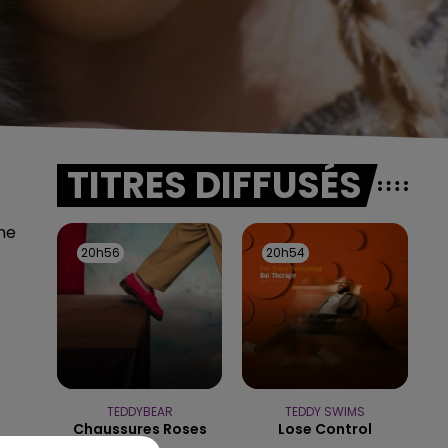
TITRES DIFFUSÉS
rme
20h56
20h56
20h54
20h54
TEDDYBEAR
TEDDY SWIMS
Chaussures Roses
Lose Control