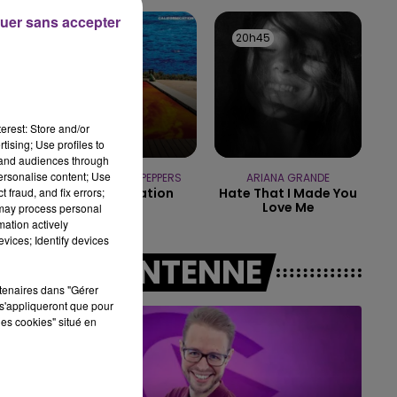
10h00 - 14h00
uer sans accepter
ns
LE TICKET DE CAISSE
20h48
20h48
20h45
20h45
erest: Store and/or
tising; Use profiles to
tand audiences through
personalise content; Use
RED HOT CHILI PEPPERS
ARIANA GRANDE
 fraud, and fix errors;
Californication
Hate That I Made You
Love Me
 may process personal
mation actively
vices; Identify devices
A L'ANTENNE
rtenaires dans "Gérer
s'appliqueront que pour
les cookies" situé en