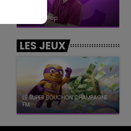
14h00 - 15h00
La Radio Pop
LES JEUX
LE SUPER BOUCHON CHAMPAGNE
FM
avec La Famille Champagne FM, à 8H10