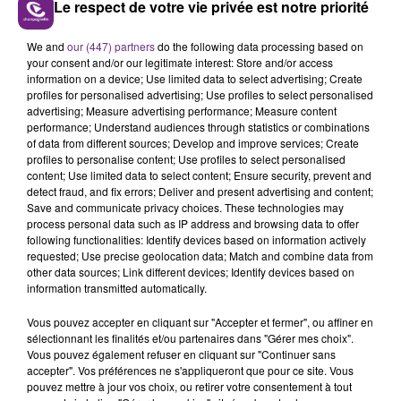
Le respect de votre vie privée est notre priorité
LE MAGASIN JOUÉCLUB DE REIMS FERME
We and
our (447) partners
do the following data processing based on
SES PORTES
your consent and/or our legitimate interest: Store and/or access
information on a device; Use limited data to select advertising; Create
C'était l'une des institutions du centre-ville
profiles for personalised advertising; Use profiles to select personalised
rémois. Le magasin JouéClub est contraint de
advertising; Measure advertising performance; Measure content
performance; Understand audiences through statistics or combinations
fermer ses portes.
TITRES DIFFUSÉS
of data from different sources; Develop and improve services; Create
profiles to personalise content; Use profiles to select personalised
content; Use limited data to select content; Ensure security, prevent and
detect fraud, and fix errors; Deliver and present advertising and content;
14h25
14h25
14h23
14h23
Save and communicate privacy choices. These technologies may
process personal data such as IP address and browsing data to offer
following functionalities: Identify devices based on information actively
requested; Use precise geolocation data; Match and combine data from
other data sources; Link different devices; Identify devices based on
information transmitted automatically.
Vous pouvez accepter en cliquant sur "Accepter et fermer", ou affiner en
sélectionnant les finalités et/ou partenaires dans "Gérer mes choix".
Vous pouvez également refuser en cliquant sur "Continuer sans
accepter". Vos préférences ne s'appliqueront que pour ce site. Vous
INDOCHINE
TAYLOR SWIFT
pouvez mettre à jour vos choix, ou retirer votre consentement à tout
Nos Celebrations
Elizabeth Taylor