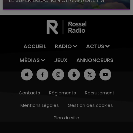
LE SUPER BOUCHON CHAMPAGNE FM
avec La Famille Champagne FM, à 8H10
ACCUEIL
RADIO
ACTUS
MÉDIAS
JEUX
ANNONCEURS
Contacts
Règlements
Recrutement
Mentions Légales
Gestion des cookies
Plan du site
7h00 - 12h00
LE WEEK-END CHAMPAGNE FM