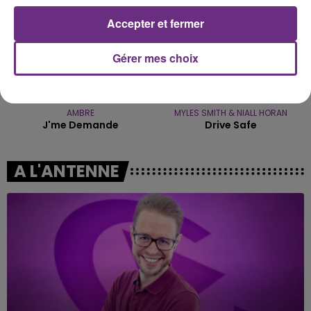
Accepter et fermer
Gérer mes choix
AMBRE
MYLES SMITH & NIALL HORAN
J'me Demande
Drive Safe
A L'ANTENNE