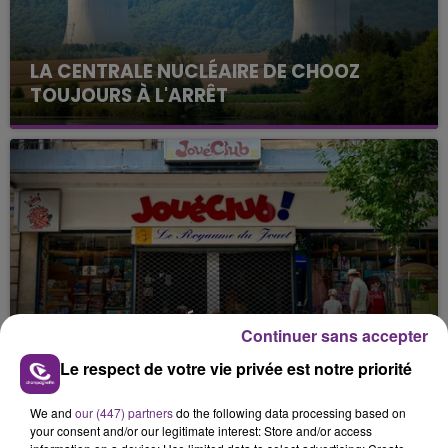
LA CENTRALE NUCLÉAIRE DE CHOOZ
TOUJOURS À L'ARRÊT
Cela fait déjà une semaine que la centrale
nucléaire ardennaise est à l'arrêt. Une situation
justifiée par la sécheresse intense qui est toujours
présente.
LE MAGASIN JOUÉCLUB DE REIMS FERME
Continuer sans accepter
SES PORTES
Le respect de votre vie privée est notre priorité
C'était l'une des institutions du centre-ville
rémois. Le magasin JouéClub est contraint de
We and
our (447) partners
do the following data processing based on
fermer ses portes.
TITRES DIFFUSÉS
your consent and/or our legitimate interest: Store and/or access