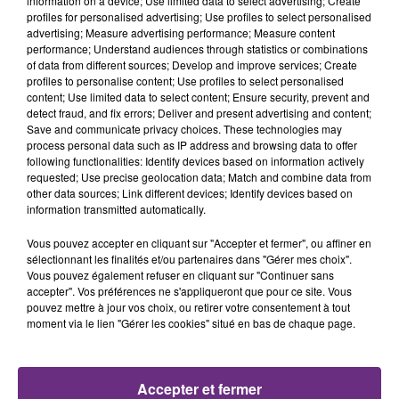
information on a device; Use limited data to select advertising; Create
profiles for personalised advertising; Use profiles to select personalised
advertising; Measure advertising performance; Measure content
14h40
14h40
14h37
14h37
performance; Understand audiences through statistics or combinations
of data from different sources; Develop and improve services; Create
profiles to personalise content; Use profiles to select personalised
content; Use limited data to select content; Ensure security, prevent and
detect fraud, and fix errors; Deliver and present advertising and content;
Save and communicate privacy choices. These technologies may
process personal data such as IP address and browsing data to offer
following functionalities: Identify devices based on information actively
requested; Use precise geolocation data; Match and combine data from
other data sources; Link different devices; Identify devices based on
information transmitted automatically.
MYLES SMITH
TEMPER CITY
Nice To Meet You
Self Aware
Vous pouvez accepter en cliquant sur "Accepter et fermer", ou affiner en
sélectionnant les finalités et/ou partenaires dans "Gérer mes choix".
Vous pouvez également refuser en cliquant sur "Continuer sans
14h33
14h33
14h30
14h30
accepter". Vos préférences ne s'appliqueront que pour ce site. Vous
pouvez mettre à jour vos choix, ou retirer votre consentement à tout
moment via le lien "Gérer les cookies" situé en bas de chaque page.
Accepter et fermer