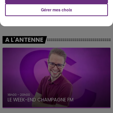
Gérer mes choix
COEUR DE PIRATE
OLIVIA RODRIGO
Comme Des Enfants
Stupid Song
A L'ANTENNE
16h00 - 20h00
LE WEEK-END CHAMPAGNE FM