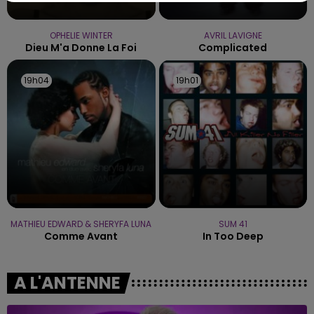
OPHELIE WINTER
AVRIL LAVIGNE
Dieu M'a Donne La Foi
Complicated
19h04
19h04
19h01
19h01
MATHIEU EDWARD & SHERYFA LUNA
SUM 41
Comme Avant
In Too Deep
A L'ANTENNE