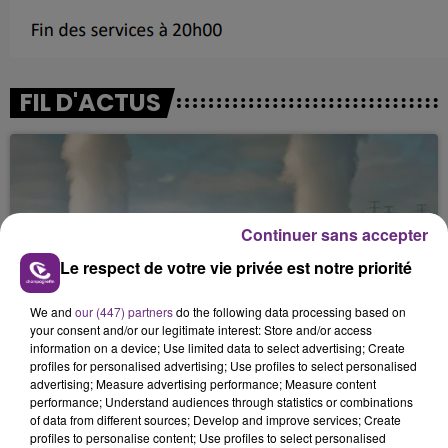
FIL D'ACTUS
Continuer sans accepter
Le respect de votre vie privée est notre priorité
We and
our (447) partners
do the following data processing based on
LA CENTRALE NUCLÉAIRE DE CHOOZ
your consent and/or our legitimate interest: Store and/or access
TOUJOURS À L'ARRÊT
information on a device; Use limited data to select advertising; Create
Cela fait déjà une semaine que la centrale
profiles for personalised advertising; Use profiles to select personalised
advertising; Measure advertising performance; Measure content
nucléaire ardennaise est à l'arrêt. Une situation
performance; Understand audiences through statistics or combinations
justifiée par la sécheresse intense qui est toujours
of data from different sources; Develop and improve services; Create
présente.
profiles to personalise content; Use profiles to select personalised