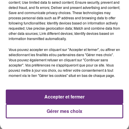
content; Use limited data to select content; Ensure security, prevent and
detect fraud, and fix errors; Deliver and present advertising and content;
Save and communicate privacy choices. These technologies may
process personal data such as IP address and browsing data to offer
following functionalities: Identify devices based on information actively
requested; Use precise geolocation data; Match and combine data from
LE MAGASIN JOUÉCLUB DE REIMS FERME
other data sources; Link different devices; Identify devices based on
information transmitted automatically.
SES PORTES
C'était l'une des institutions du centre-ville
Vous pouvez accepter en cliquant sur "Accepter et fermer", ou affiner en
sélectionnant les finalités et/ou partenaires dans "Gérer mes choix".
rémois. Le magasin JouéClub est contraint de
Vous pouvez également refuser en cliquant sur "Continuer sans
fermer ses portes.
TITRES DIFFUSÉS
accepter". Vos préférences ne s'appliqueront que pour ce site. Vous
pouvez mettre à jour vos choix, ou retirer votre consentement à tout
moment via le lien "Gérer les cookies" situé en bas de chaque page.
19h12
19h12
19h08
19h08
Accepter et fermer
Gérer mes choix