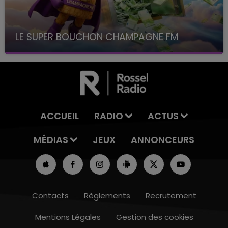
LE SUPER BOUCHON CHAMPAGNE FM
avec La Famille Champagne FM, à 8H10
ACCUEIL
RADIO
ACTUS
MÉDIAS
JEUX
ANNONCEURS
Contacts
Règlements
Recrutement
Mentions Légales
Gestion des cookies