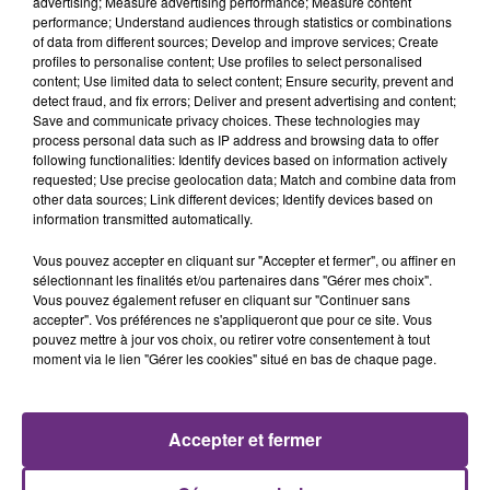
advertising; Measure advertising performance; Measure content
performance; Understand audiences through statistics or combinations
of data from different sources; Develop and improve services; Create
profiles to personalise content; Use profiles to select personalised
content; Use limited data to select content; Ensure security, prevent and
detect fraud, and fix errors; Deliver and present advertising and content;
Save and communicate privacy choices. These technologies may
process personal data such as IP address and browsing data to offer
following functionalities: Identify devices based on information actively
requested; Use precise geolocation data; Match and combine data from
other data sources; Link different devices; Identify devices based on
GIMS
LADY GAGA
Soleil
Bad Romance
information transmitted automatically.
Vous pouvez accepter en cliquant sur "Accepter et fermer", ou affiner en
1h26
1h26
1h23
1h23
sélectionnant les finalités et/ou partenaires dans "Gérer mes choix".
Vous pouvez également refuser en cliquant sur "Continuer sans
accepter". Vos préférences ne s'appliqueront que pour ce site. Vous
pouvez mettre à jour vos choix, ou retirer votre consentement à tout
moment via le lien "Gérer les cookies" situé en bas de chaque page.
Accepter et fermer