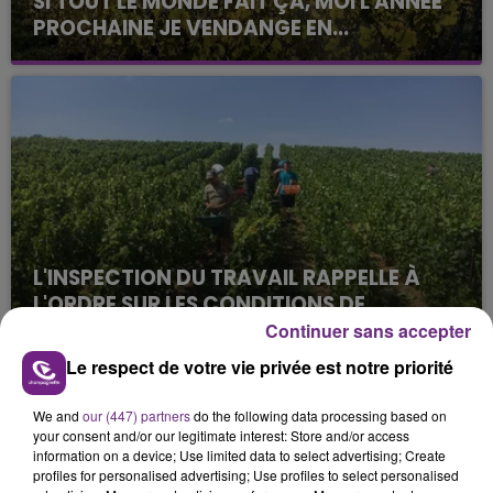
SI TOUT LE MONDE FAIT ÇA, MOI L'ANNÉE
PROCHAINE JE VENDANGE EN...
La vendange en Champagne a débuté ce jeudi 6
août dans la commune de Montgueux (Aube). Du
jamais vu !
L'INSPECTION DU TRAVAIL RAPPELLE À
L'ORDRE SUR LES CONDITIONS DE...
Continuer sans accepter
Alors que les dates de début des vendange 2026
s'est avéré être plus précoce que prévu,
Le respect de votre vie privée est notre priorité
l'inspection du Travail en profite pour rappeler
TITRES DIFFUSÉS
les conditions de...
We and
our (447) partners
do the following data processing based on
your consent and/or our legitimate interest: Store and/or access
information on a device; Use limited data to select advertising; Create
1h34
1h34
1h29
1h29
profiles for personalised advertising; Use profiles to select personalised