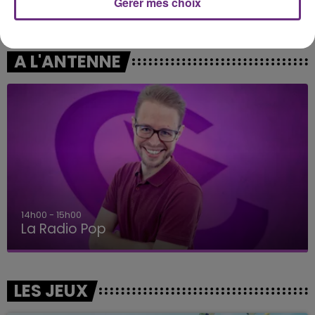
Gérer mes choix
VITAA
IMAGINE DRAGONS
Ca Fait Mal
Demons
A L'ANTENNE
14h00 - 15h00
La Radio Pop
LES JEUX