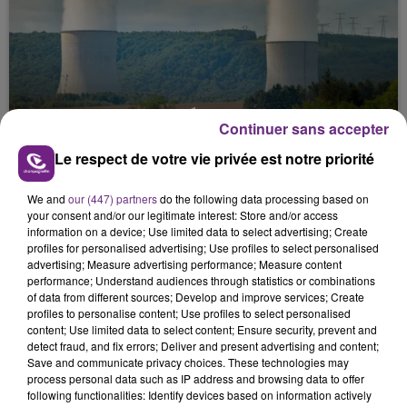
LA CENTRALE NUCLÉAIRE DE CHOOZ
Continuer sans accepter
TOUJOURS À L'ARRÊT
Le respect de votre vie privée est notre priorité
Cela fait déjà une semaine que la centrale
nucléaire ardennaise est à l'arrêt. Une situation
We and
our (447) partners
do the following data processing based on
justifiée par la sécheresse intense qui est toujours
your consent and/or our legitimate interest: Store and/or access
présente.
information on a device; Use limited data to select advertising; Create
profiles for personalised advertising; Use profiles to select personalised
advertising; Measure advertising performance; Measure content
performance; Understand audiences through statistics or combinations
of data from different sources; Develop and improve services; Create
profiles to personalise content; Use profiles to select personalised
content; Use limited data to select content; Ensure security, prevent and
LE MAGASIN JOUÉCLUB DE REIMS FERME
detect fraud, and fix errors; Deliver and present advertising and content;
Save and communicate privacy choices. These technologies may
SES PORTES
process personal data such as IP address and browsing data to offer
C'était l'une des institutions du centre-ville
following functionalities: Identify devices based on information actively