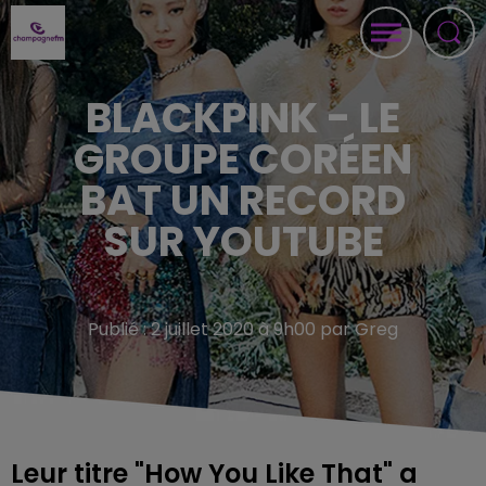
BLACKPINK - LE
GROUPE CORÉEN
BAT UN RECORD
SUR YOUTUBE
Publié : 2 juillet 2020 à 9h00 par Greg
Leur titre "How You Like That" a