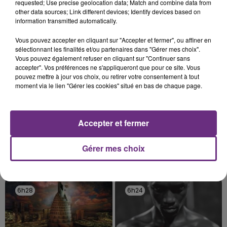
rémois. Le magasin JouéClub est contraint de
requested; Use precise geolocation data; Match and combine data from
other data sources; Link different devices; Identify devices based on
fermer ses portes.
TITRES DIFFUSÉS
information transmitted automatically.
Vous pouvez accepter en cliquant sur "Accepter et fermer", ou affiner en
sélectionnant les finalités et/ou partenaires dans "Gérer mes choix".
6h37
6h37
6h32
6h32
Vous pouvez également refuser en cliquant sur "Continuer sans
accepter". Vos préférences ne s'appliqueront que pour ce site. Vous
pouvez mettre à jour vos choix, ou retirer votre consentement à tout
moment via le lien "Gérer les cookies" situé en bas de chaque page.
Accepter et fermer
Gérer mes choix
TEDDY SWIMS
ED SHEERAN & JUSTIN BIEBER
Mr Know It All
I Don't Care
6h28
6h28
6h24
6h24