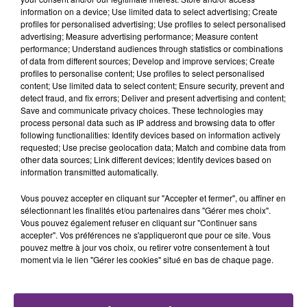
information on a device; Use limited data to select advertising; Create
profiles for personalised advertising; Use profiles to select personalised
advertising; Measure advertising performance; Measure content
performance; Understand audiences through statistics or combinations
of data from different sources; Develop and improve services; Create
LA CENTRALE NUCLÉAIRE DE CHOOZ
profiles to personalise content; Use profiles to select personalised
TOUJOURS À L'ARRÊT
content; Use limited data to select content; Ensure security, prevent and
detect fraud, and fix errors; Deliver and present advertising and content;
Cela fait déjà une semaine que la centrale
Save and communicate privacy choices. These technologies may
nucléaire ardennaise est à l'arrêt. Une situation
process personal data such as IP address and browsing data to offer
following functionalities: Identify devices based on information actively
justifiée par la sécheresse intense qui est toujours
requested; Use precise geolocation data; Match and combine data from
présente.
other data sources; Link different devices; Identify devices based on
information transmitted automatically.
Vous pouvez accepter en cliquant sur "Accepter et fermer", ou affiner en
sélectionnant les finalités et/ou partenaires dans "Gérer mes choix".
Vous pouvez également refuser en cliquant sur "Continuer sans
accepter". Vos préférences ne s'appliqueront que pour ce site. Vous
LE MAGASIN JOUÉCLUB DE REIMS FERME
pouvez mettre à jour vos choix, ou retirer votre consentement à tout
SES PORTES
moment via le lien "Gérer les cookies" situé en bas de chaque page.
C'était l'une des institutions du centre-ville
rémois. Le magasin JouéClub est contraint de