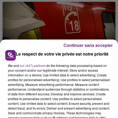
Continuer sans accepter
UN FEU DE REMORQUE BLOQUE LA
Le respect de votre vie privée est notre priorité
CIRCULATION DANS LES ARDENNES
Un feu de remorque s'est déclaré ce mercredi en
We and
our (447) partners
do the following data processing based on
fin de matinée sur l'A34.
your consent and/or our legitimate interest: Store and/or access
information on a device; Use limited data to select advertising; Create
profiles for personalised advertising; Use profiles to select personalised
advertising; Measure advertising performance; Measure content
performance; Understand audiences through statistics or combinations
of data from different sources; Develop and improve services; Create
profiles to personalise content; Use profiles to select personalised
content; Use limited data to select content; Ensure security, prevent and
detect fraud, and fix errors; Deliver and present advertising and content;
Save and communicate privacy choices. These technologies may
VENEZ FÊTER CE WEEK-END
process personal data such as IP address and browsing data to offer