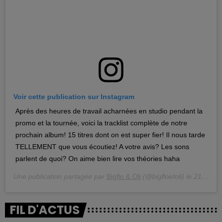
Voir cette publication sur Instagram
Après des heures de travail acharnées en studio pendant la
promo et la tournée, voici la tracklist complète de notre
prochain album! 15 titres dont on est super fier! Il nous tarde
TELLEMENT que vous écoutiez! A votre avis? Les sons
parlent de quoi? On aime bien lire vos théories haha
Une publication partagée par
Bigflo & Oli
(@bigfloetoli) le
21 Oct. 2018 à 9 :17 PDT
FIL D'ACTUS