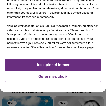
L'ANNIVERSAIRE DE WOINIC
following functionalities: Identify devices based on information actively
requested; Use precise geolocation data; Match and combine data from
Ce samedi 8 août sera un grand jour :
other data sources; Link different devices; Identify devices based on
l'anniversaire du plus gros sanglier du monde.
information transmitted automatically.
Une fête est donc organisée et vous êtes tous
TITRES DIFFUSÉS
Vous pouvez accepter en cliquant sur "Accepter et fermer", ou affiner en
conviés !
sélectionnant les finalités et/ou partenaires dans "Gérer mes choix".
Vous pouvez également refuser en cliquant sur "Continuer sans
accepter". Vos préférences ne s'appliqueront que pour ce site. Vous
8h13
8h13
8h10
8h10
pouvez mettre à jour vos choix, ou retirer votre consentement à tout
moment via le lien "Gérer les cookies" situé en bas de chaque page.
Accepter et fermer
Gérer mes choix
TAYLOR SWIFT
MAROON 5
I Knew It, I Knew You
What Lovers Do
8h05
8h05
7h58
7h58