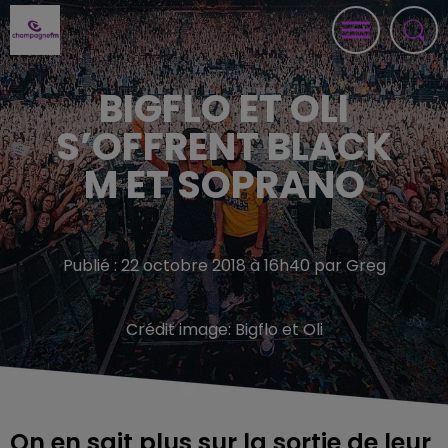
BIGFLO ET OLI
S’OFFRENT BLACK
M ET SOPRANO
Publié : 22 octobre 2018 à 16h40 par Greg
Crédit image:
Bigflo et Oli
On en sait plus sur la sortie de leur