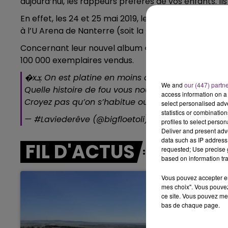
aujourd’hui, les rappeurs préférés de vos enfants. I
6h00 - 10h00
En effet, les 24 et 25 mai 2019, les deux frères sero
LA FAMILLE
à l’U Arena de Nanterre (soit la plus grande salle d’
Concernant leur nouvel album « La vie de rêve » ? L’
100 000 exemplaires vendus.
�xܮ On est platine en moins d’un mois...
We and
our (447) partn
Quelle histoire de fou vous nous faites vivre... c’e
access information on a 
Croyez pas qu’on s’habitue ou qu’on trouve ça n
select personalised ad
statistics or combinatio
— #Laviederêve (@bigfloetoli)
21 décembre 2018
profiles to select person
Deliver and present adv
data such as IP address 
FIL D'ACTUS
requested; Use precise g
based on information tra
Vous pouvez accepter en 
mes choix". Vous pouvez
ce site. Vous pouvez met
bas de chaque page.