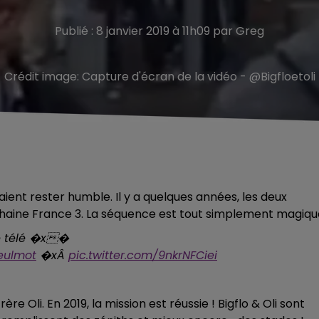
Publié : 8 janvier 2019 à 11h09 par Greg
Crédit image:
Capture d'écran de la vidéo - @Bigfloetoli
ient rester humble. Il y a quelques années, les deux
a chaine France 3. La séquence est tout simplement magiqu
ge télé �x�
eulmot
�xÂ
pic.twitter.com/9nkrNFCiei
re Oli. En 2019, la mission est réussie ! Bigflo & Oli sont