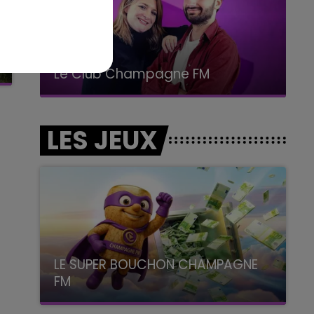
15h00 - 19h00
Le Club Champagne FM
LES JEUX
LE SUPER BOUCHON CHAMPAGNE
FM
avec La Famille Champagne FM, à 8H10