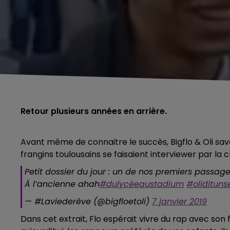
Retour plusieurs années en arrière.
Avant même de connaitre le succès, Bigflo & Oli sava
frangins toulousains se faisaient interviewer par l
Petit dossier du jour : un de nos premiers passa
À l’ancienne ahah
#dulycéeaustadium
#olidituns
— #Laviederêve (@bigfloetoli)
7 janvier 2019
Dans cet extrait, Flo espérait vivre du rap avec son frè