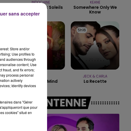
INDOCHINE
KEANE
Les Nouveaux Soleils
Somewhere Only We
14h00 - 15h00
,
Know
uer sans accepter
LA RADIO POP
5h19
5h19
5h16
5h16
erest: Store and/or
.
tising; Use profiles to
tand audiences through
personalise content; Use
 fraud, and fix errors;
 may process personal
NAÏKA
JECK & CARLA
mation actively
One Track Mind
La Recette
vices; Identify devices
A L'ANTENNE
rtenaires dans "Gérer
s'appliqueront que pour
les cookies" situé en