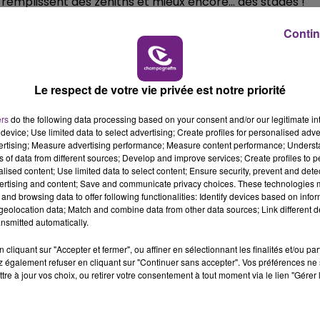
ls remplissent des zéniths et mieux encore… des stades !
10h00 - 14h00
nt en concert au Stadium de Toulouse et le 26 octobre 2019
Contin
LE TICKET DE CAISSE
Europe).
album disque de platine en 1 mois seulement soit plus de
Le respect de votre vie privée est notre priorité
ers
do the following data processing based on your consent and/or our legitimate int
st au delà de tout ce qu’on aurait pu imaginer, vraiment..
device; Use limited data to select advertising; Create profiles for personalised adver
ormal, merci �x"ÈxÈ
pic.twitter.com/IyUjBoR6Ld
vertising; Measure advertising performance; Measure content performance; Unders
ns of data from different sources; Develop and improve services; Create profiles to 
alised content; Use limited data to select content; Ensure security, prevent and detect
ertising and content; Save and communicate privacy choices. These technologies
and browsing data to offer following functionalities: Identify devices based on infor
eolocation data; Match and combine data from other data sources; Link different de
nsmitted automatically.
cliquant sur "Accepter et fermer", ou affiner en sélectionnant les finalités et/ou pa
 également refuser en cliquant sur "Continuer sans accepter". Vos préférences ne 
tre à jour vos choix, ou retirer votre consentement à tout moment via le lien "Gérer 