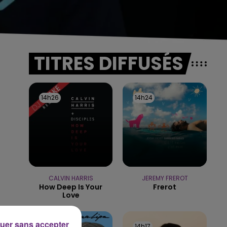
TITRES DIFFUSÉS
14h26
14h26
14h24
14h24
CALVIN HARRIS
JEREMY FREROT
How Deep Is Your
Frerot
Love
uer sans accepter
14h20
14h20
14h17
14h17