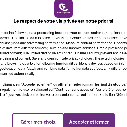
16h00 - 20h00
7h00 - 11h00
END CHAMPAGNE FM
BEST OF
Le respect de votre vie privée est notre priorité
ers
do the following data processing based on your consent and/or our legitimate int
device; Use limited data to select advertising; Create profiles for personalised adver
vertising; Measure advertising performance; Measure content performance; Unders
ns of data from different sources; Develop and improve services; Create profiles to 
alised content; Use limited data to select content; Ensure security, prevent and detect
ertising and content; Save and communicate privacy choices. These technologies
and browsing data to offer following functionalities: Identify devices based on infor
eolocation data; Match and combine data from other data sources; Link different de
nsmitted automatically.
cliquant sur "Accepter et fermer", ou affiner en sélectionnant les finalités et/ou pa
 également refuser en cliquant sur "Continuer sans accepter". Vos préférences ne 
tre à jour vos choix, ou retirer votre consentement à tout moment via le lien "Gérer 
Gérer mes choix
Accepter et fermer
11h00 - 16h00