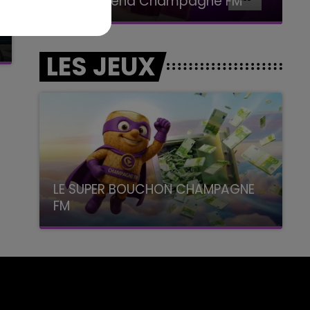
Le Week-end Champagne FM
LES JEUX
LE SUPER BOUCHON CHAMPAGNE
FM
avec La Famille Champagne FM, à 8H10