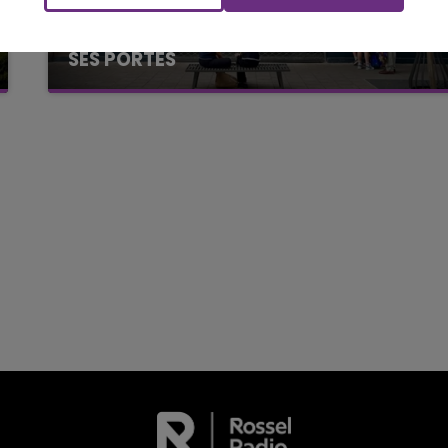
Le week-end Champagne FM
LE MAGASIN JOUÉCLUB DE REIMS FERME
SES PORTES
C'était l'une des institutions du centre-ville
rémois. Le magasin JouéClub est contraint de
fermer ses portes.