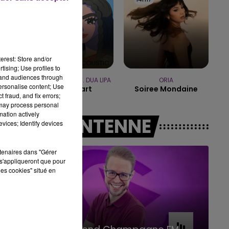
11h00 - 
LE WEEK-END C
erest: Store and/or
tising; Use profiles to
tand audiences through
ELTON JOHN FEAT. DUA LIPA
ORIA
personalise content; Use
Cold Heart
Soiree Mondaine
 fraud, and fix errors;
 may process personal
mation actively
A L'ANTENNE
vices; Identify devices
rtenaires dans "Gérer
s'appliqueront que pour
les cookies" situé en
16h00 - 20h00