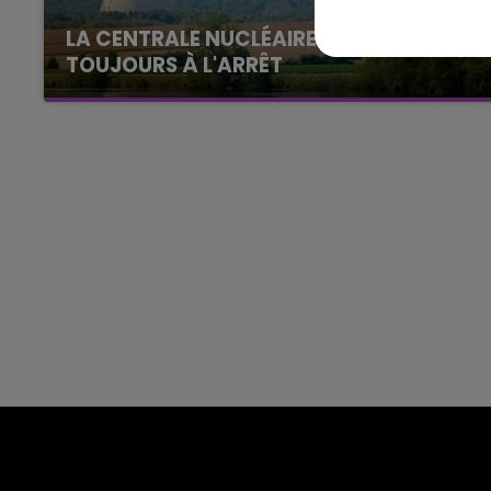
agne FM
BEST OF
LA CENTRALE NUCLÉAIRE DE CHOOZ
TOUJOURS À L'ARRÊT
Cela fait déjà une semaine que la centrale
nucléaire ardennaise est à l'arrêt. Une situation
justifiée par la sécheresse intense qui est
toujours présente.