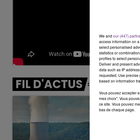
11h00 - 16h00
K-END CHAMPAGNE FM
LE WEEK-
We and
our (447) partn
access information on a 
select personalised ad
statistics or combinatio
profiles to select person
Deliver and present adv
data such as IP address 
requested; Use precise g
FIL D'ACTUS
based on information tra
Vous pouvez accepter en 
mes choix". Vous pouvez
ce site. Vous pouvez met
bas de chaque page.
7h00 - 11h00