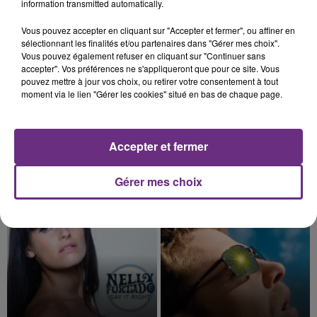
information transmitted automatically.
15h44
15h44
15h42
15h42
Vous pouvez accepter en cliquant sur "Accepter et fermer", ou affiner en
sélectionnant les finalités et/ou partenaires dans "Gérer mes choix".
Vous pouvez également refuser en cliquant sur "Continuer sans
accepter". Vos préférences ne s'appliqueront que pour ce site. Vous
pouvez mettre à jour vos choix, ou retirer votre consentement à tout
moment via le lien "Gérer les cookies" situé en bas de chaque page.
Accepter et fermer
KELLY CLARKSON
JULIEN LIEB
Gérer mes choix
Stronger
Dis-Moi Ou
15h38
15h38
15h36
15h36