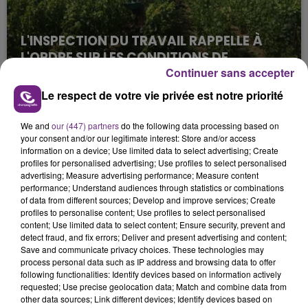
L'INSPECTION DU TRAVAIL RAPPELLE À
L'ORDRE SUR LES CONDITIONS DE...
Continuer sans accepter
Alors que les dates de début des vendange 2026
s'est avéré être plus précoce que prévu,
Le respect de votre vie privée est notre priorité
l'inspection du Travail en profite pour rappeler
les conditions de...
We and
our (447) partners
do the following data processing based on
your consent and/or our legitimate interest: Store and/or access
information on a device; Use limited data to select advertising; Create
profiles for personalised advertising; Use profiles to select personalised
advertising; Measure advertising performance; Measure content
performance; Understand audiences through statistics or combinations
of data from different sources; Develop and improve services; Create
UN FEU DE REMORQUE BLOQUE LA
profiles to personalise content; Use profiles to select personalised
content; Use limited data to select content; Ensure security, prevent and
CIRCULATION DANS LES ARDENNES
detect fraud, and fix errors; Deliver and present advertising and content;
Un feu de remorque s'est déclaré ce mercredi en
Save and communicate privacy choices. These technologies may
fin de matinée sur l'A34.
process personal data such as IP address and browsing data to offer
following functionalities: Identify devices based on information actively
TITRES DIFFUSÉS
requested; Use precise geolocation data; Match and combine data from
other data sources; Link different devices; Identify devices based on