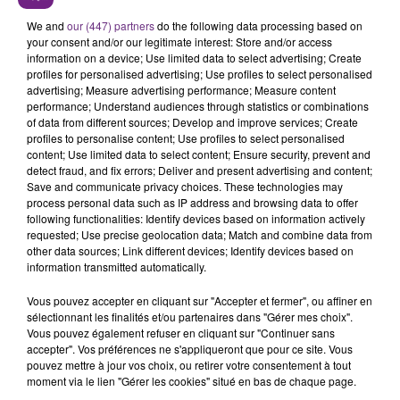
LA CENTRALE NUCLÉAIRE DE CHOOZ
TOUJOURS À L'ARRÊT
We and
our (447) partners
do the following data processing based on
your consent and/or our legitimate interest: Store and/or access
Cela fait déjà une semaine que la centrale
information on a device; Use limited data to select advertising; Create
nucléaire ardennaise est à l'arrêt. Une situation
profiles for personalised advertising; Use profiles to select personalised
justifiée par la sécheresse intense qui est toujours
advertising; Measure advertising performance; Measure content
TITRES DIFFUSÉS
performance; Understand audiences through statistics or combinations
présente.
of data from different sources; Develop and improve services; Create
profiles to personalise content; Use profiles to select personalised
content; Use limited data to select content; Ensure security, prevent and
22h20
22h20
22h16
22h16
detect fraud, and fix errors; Deliver and present advertising and content;
Save and communicate privacy choices. These technologies may
process personal data such as IP address and browsing data to offer
following functionalities: Identify devices based on information actively
requested; Use precise geolocation data; Match and combine data from
other data sources; Link different devices; Identify devices based on
information transmitted automatically.
Vous pouvez accepter en cliquant sur "Accepter et fermer", ou affiner en
sélectionnant les finalités et/ou partenaires dans "Gérer mes choix".
Vous pouvez également refuser en cliquant sur "Continuer sans
JULIEN LIEB
SIENNA SPIRO
accepter". Vos préférences ne s'appliqueront que pour ce site. Vous
Dis-Moi Ou
Die On This Hill
pouvez mettre à jour vos choix, ou retirer votre consentement à tout
moment via le lien "Gérer les cookies" situé en bas de chaque page.
22h13
22h13
22h09
22h09