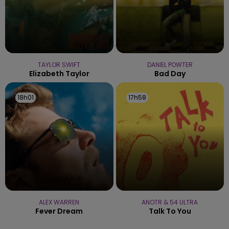
TAYLOR SWIFT
DANIEL POWTER
Elizabeth Taylor
Bad Day
18h01
18h01
17h58
17h58
ALEX WARREN
ANOTR & 54 ULTRA
Fever Dream
Talk To You