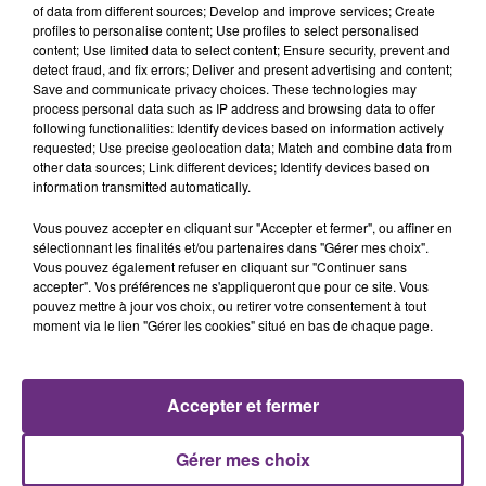
of data from different sources; Develop and improve services; Create
profiles to personalise content; Use profiles to select personalised
content; Use limited data to select content; Ensure security, prevent and
detect fraud, and fix errors; Deliver and present advertising and content;
Save and communicate privacy choices. These technologies may
process personal data such as IP address and browsing data to offer
BONUS - Lonely Together
following functionalities: Identify devices based on information actively
requested; Use precise geolocation data; Match and combine data from
Dernièrement, il a sorti "
Lonely Together
" en
other data sources; Link different devices; Identify devices based on
collaboration avec
Rita Ora
.
information transmitted automatically.
Il s'agit du
deuxième extrait
de son
dernier EP
"
Avïci
Vous pouvez accepter en cliquant sur "Accepter et fermer", ou affiner en
(01)
".
sélectionnant les finalités et/ou partenaires dans "Gérer mes choix".
Ce
tube
que vous entendez sur
champagne fm
:
Vous pouvez également refuser en cliquant sur "Continuer sans
accepter". Vos préférences ne s'appliqueront que pour ce site. Vous
pouvez mettre à jour vos choix, ou retirer votre consentement à tout
moment via le lien "Gérer les cookies" situé en bas de chaque page.
Accepter et fermer
Gérer mes choix