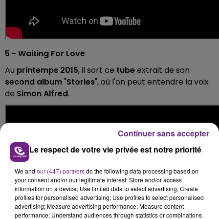
5 - Waiting For Love
Au
printemps 2015
, il sort ce
tube
extrait de son
second album
"
Stories
", où l'on peut entendre la voix
de
Simon Alfred
.
Continuer sans accepter
Le respect de votre vie privée est notre priorité
We and
our (447) partners
do the following data processing based on
your consent and/or our legitimate interest: Store and/or access
information on a device; Use limited data to select advertising; Create
profiles for personalised advertising; Use profiles to select personalised
advertising; Measure advertising performance; Measure content
performance; Understand audiences through statistics or combinations