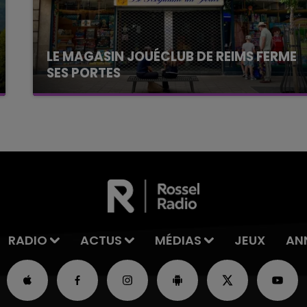
LE MAGASIN JOUÉCLUB DE REIMS FERME
SES PORTES
C'était l'une des institutions du centre-ville
rémois. Le magasin JouéClub est contraint de
fermer ses portes.
RADIO
ACTUS
MÉDIAS
JEUX
AN