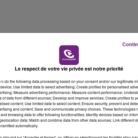
15h00 - 19h00
LE CLUB CHAMPAGNE FM
Contin
Le respect de votre vie privée est notre priorité
ers
do the following data processing based on your consent and/or our legitimate int
device; Use limited data to select advertising; Create profiles for personalised adver
vertising; Measure advertising performance; Measure content performance; Unders
ns of data from different sources; Develop and improve services; Create profiles to 
alised content; Use limited data to select content; Ensure security, prevent and detect
Ava Max tente d’empoisonner son amoureux infidèle avant 
ertising and content; Save and communicate privacy choices. These technologies
and browsing data to offer following functionalities: Identify devices based on infor
eolocation data; Match and combine data from other data sources; Link different de
nsmitted automatically.
cliquant sur "Accepter et fermer", ou affiner en sélectionnant les finalités et/ou pa