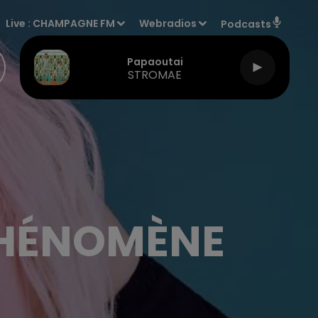
Live :
CHAMPAGNE FM
Webradios
Podcasts
Papaoutai
STROMAE
PHÉNOMÈNE