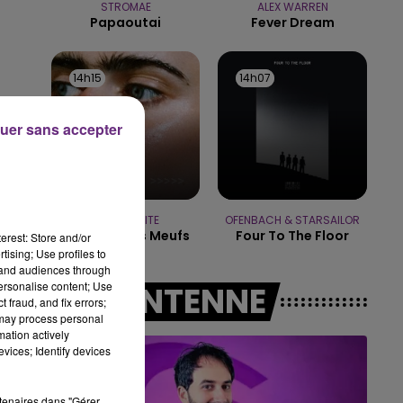
STROMAE
ALEX WARREN
19h00 - 19h15
Papaoutai
Fever Dream
LA POP MACHINE - CHAMPAGNE FM
14h15
14h15
14h07
14h07
uer sans accepter
MARGUERITE
OFENBACH & STARSAILOR
Les Filles, Les Meufs
Four To The Floor
erest: Store and/or
tising; Use profiles to
tand audiences through
personalise content; Use
A L'ANTENNE
 fraud, and fix errors;
de
 may process personal
mation actively
vices; Identify devices
rtenaires dans "Gérer