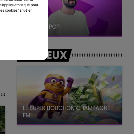
s'appliqueront que pour
les cookies" situé en
5h00 - 6h00
LE BEST OF DE LA FAMILLE
CHAMPAGNE FM
LES JEUX
LE SUPER BOUCHON CHAMPAGNE
FM
avec La Famille Champagne FM, à 8H10