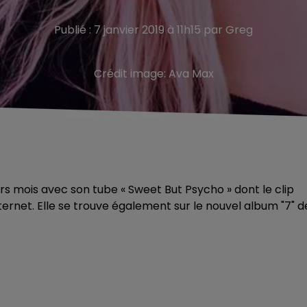
Publié : 7 janvier 2019 à 11h15 par Greg
Crédit image:
Ava Max
rs mois avec son tube « Sweet But Psycho » dont le clip
internet. Elle se trouve également sur le nouvel album "7" d