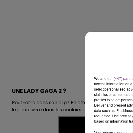
14h00 - 15h00
LA RADIO POP
We and
our (447) partn
access information on a 
select personalised ad
UNE LADY GAGA 2 ?
statistics or combinatio
profiles to select person
Peut-être dans son clip ! En effet, dans sa vidéo, 
Deliver and present adv
le poursuivre dans les couloirs armée d’une hache.
data such as IP address 
requested; Use precise g
based on information tra
Vous pouvez accepter en 