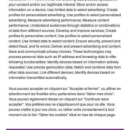
Une fête est donc organisée et vous êtes tous
your consent and/or our legitimate interest: Store and/or access
TITRES DIFFUSÉS
information on a device; Use limited data to select advertising; Create
conviés !
profiles for personalised advertising; Use profiles to select personalised
advertising; Measure advertising performance; Measure content
performance; Understand audiences through statistics or combinations
5h51
5h51
5h49
5h49
of data from different sources; Develop and improve services; Create
profiles to personalise content; Use profiles to select personalised
content; Use limited data to select content; Ensure security, prevent and
detect fraud, and fix errors; Deliver and present advertising and content;
Save and communicate privacy choices. These technologies may
process personal data such as IP address and browsing data to offer
following functionalities: Identify devices based on information actively
requested; Use precise geolocation data; Match and combine data from
other data sources; Link different devices; Identify devices based on
information transmitted automatically.
MICHAEL JACKSON
DJ GOJA & JASON DERULO &
Vous pouvez accepter en cliquant sur "Accepter et fermer", ou affiner en
You Are Not Alone
MELODY
sélectionnant les finalités et/ou partenaires dans "Gérer mes choix".
Mi Chico
Vous pouvez également refuser en cliquant sur "Continuer sans
accepter". Vos préférences ne s'appliqueront que pour ce site. Vous
pouvez mettre à jour vos choix, ou retirer votre consentement à tout
5h47
5h47
5h44
5h44
moment via le lien "Gérer les cookies" situé en bas de chaque page.