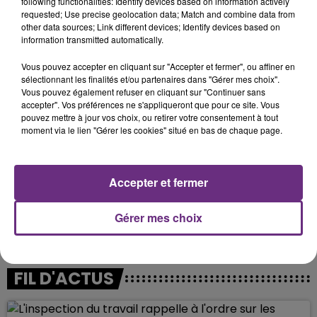
following functionalities: Identify devices based on information actively
complète des Innocents en vidéo:
requested; Use precise geolocation data; Match and combine data from
other data sources; Link different devices; Identify devices based on
information transmitted automatically.
Vous pouvez accepter en cliquant sur "Accepter et fermer", ou affiner en
sélectionnant les finalités et/ou partenaires dans "Gérer mes choix".
Vous pouvez également refuser en cliquant sur "Continuer sans
accepter". Vos préférences ne s'appliqueront que pour ce site. Vous
pouvez mettre à jour vos choix, ou retirer votre consentement à tout
moment via le lien "Gérer les cookies" situé en bas de chaque page.
Accepter et fermer
Gérer mes choix
FIL D'ACTUS