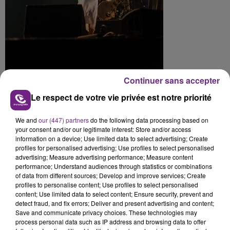
Continuer sans accepter
Et puis il y a toujours le festival Ofofof: Les groupes
Le respect de votre vie privée est notre priorité
Taxis Kebab et The Pier ont joué au Fer à Gus (24 rue
Louis Ulbach).
We and
our (447) partners
do the following data processing based on
your consent and/or our legitimate interest: Store and/or access
information on a device; Use limited data to select advertising; Create
profiles for personalised advertising; Use profiles to select personalised
advertising; Measure advertising performance; Measure content
performance; Understand audiences through statistics or combinations
of data from different sources; Develop and improve services; Create
profiles to personalise content; Use profiles to select personalised
content; Use limited data to select content; Ensure security, prevent and
detect fraud, and fix errors; Deliver and present advertising and content;
Save and communicate privacy choices. These technologies may
En attendant la suite demain, voici l'interview
process personal data such as IP address and browsing data to offer