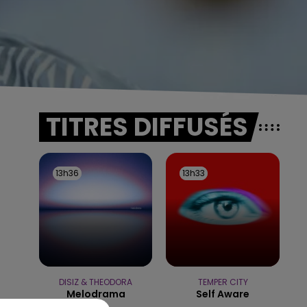
TITRES DIFFUSÉS
13h36
13h36
13h33
13h33
DISIZ & THEODORA
TEMPER CITY
Melodrama
Self Aware