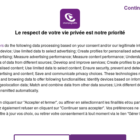
16h00 - 20h00
Contin
LE WEEK-END CHAMPAGNE FM
Le respect de votre vie privée est notre priorité
ers
do the following data processing based on your consent and/or our legitimate int
device; Use limited data to select advertising; Create profiles for personalised adver
vertising; Measure advertising performance; Measure content performance; Unders
ns of data from different sources; Develop and improve services; Create profiles to 
alised content; Use limited data to select content; Ensure security, prevent and detect
ertising and content; Save and communicate privacy choices. These technologies
LE MAGASIN JOUÉCLUB DE REIMS FERME
and browsing data to offer following functionalities: Identify devices based on infor
SES PORTES
eolocation data; Match and combine data from other data sources; Link different de
nsmitted automatically.
C'était l'une des institutions du centre-ville
rémois. Le magasin JouéClub est contraint de
cliquant sur "Accepter et fermer", ou affiner en sélectionnant les finalités et/ou pa
fermer ses portes.
 également refuser en cliquant sur "Continuer sans accepter". Vos préférences ne 
tre à jour vos choix, ou retirer votre consentement à tout moment via le lien "Gérer 