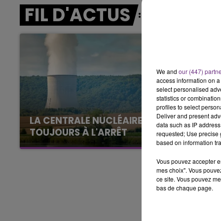
11h00 - 16h00
FIL D'ACTUS
LE WEEK-END CHAMPAGNE FM
We and
our (447) partn
access information on a 
select personalised ad
statistics or combinatio
profiles to select person
Deliver and present adv
LA CENTRALE NUCLÉAIRE DE CHOOZ
data such as IP address 
TOUJOURS À L'ARRÊT
requested; Use precise g
based on information tra
Cela fait déjà une semaine que la centrale
nucléaire ardennaise est à l'arrêt. Une situation
Vous pouvez accepter en 
justifiée par la sécheresse intense qui est
mes choix". Vous pouvez
ce site. Vous pouvez met
toujours présente.
bas de chaque page.