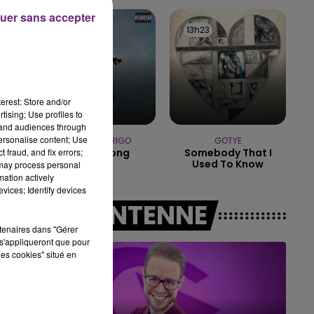
7h00 - 11h00
uer sans accepter
BEST OF
13h26
13h26
13h23
13h23
erest: Store and/or
tising; Use profiles to
tand audiences through
personalise content; Use
OLIVIA RODRIGO
GOTYE
 fraud, and fix errors;
Stupid Song
Somebody That I
Used To Know
 may process personal
mation actively
vices; Identify devices
A L'ANTENNE
rtenaires dans "Gérer
s'appliqueront que pour
les cookies" situé en