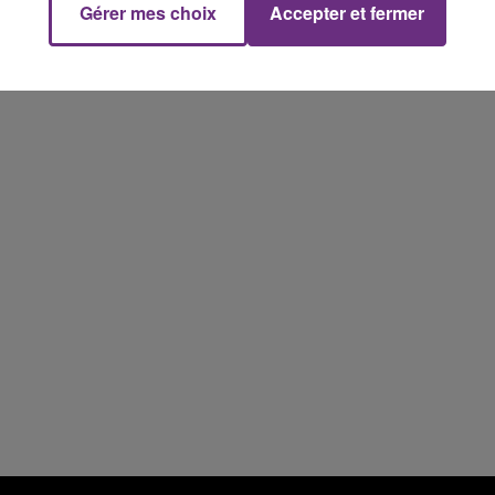
Gérer mes choix
Accepter et fermer
7h00 - 11h00
FM
BEST OF