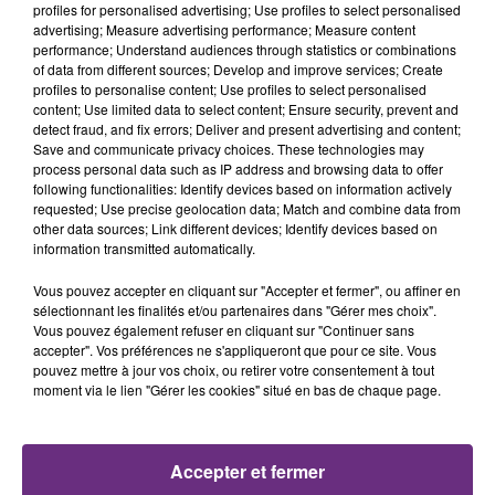
profiles for personalised advertising; Use profiles to select personalised
advertising; Measure advertising performance; Measure content
5h17
5h17
5h13
5h13
performance; Understand audiences through statistics or combinations
of data from different sources; Develop and improve services; Create
profiles to personalise content; Use profiles to select personalised
content; Use limited data to select content; Ensure security, prevent and
detect fraud, and fix errors; Deliver and present advertising and content;
Save and communicate privacy choices. These technologies may
process personal data such as IP address and browsing data to offer
following functionalities: Identify devices based on information actively
requested; Use precise geolocation data; Match and combine data from
other data sources; Link different devices; Identify devices based on
information transmitted automatically.
AVA MAX
MYLES SMITH & NIALL HORAN
Kings & Queens
Drive Safe
Vous pouvez accepter en cliquant sur "Accepter et fermer", ou affiner en
sélectionnant les finalités et/ou partenaires dans "Gérer mes choix".
5h10
5h10
5h06
5h06
Vous pouvez également refuser en cliquant sur "Continuer sans
accepter". Vos préférences ne s'appliqueront que pour ce site. Vous
pouvez mettre à jour vos choix, ou retirer votre consentement à tout
moment via le lien "Gérer les cookies" situé en bas de chaque page.
Accepter et fermer