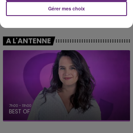
Gérer mes choix
ANASTACIA
TAYLOR SWIFT
Left Outside Alone
Elizabeth Taylor
A L'ANTENNE
7h00 - 11h00
BEST OF