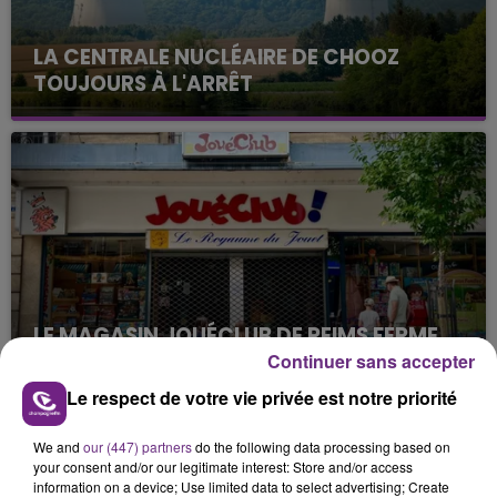
LA CENTRALE NUCLÉAIRE DE CHOOZ
TOUJOURS À L'ARRÊT
Cela fait déjà une semaine que la centrale
nucléaire ardennaise est à l'arrêt. Une situation
justifiée par la sécheresse intense qui est toujours
présente.
LE MAGASIN JOUÉCLUB DE REIMS FERME
SES PORTES
Continuer sans accepter
C'était l'une des institutions du centre-ville
Le respect de votre vie privée est notre priorité
rémois. Le magasin JouéClub est contraint de
fermer ses portes.
We and
our (447) partners
do the following data processing based on
TITRES DIFFUSÉS
your consent and/or our legitimate interest: Store and/or access
information on a device; Use limited data to select advertising; Create