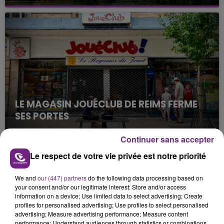
Cela fait déjà une semaine que la centrale
nucléaire ardennaise est à l'arrêt. Une situation
justifiée par la sécheresse intense qui est toujours
présente.
LE MAGASIN JOUÉCLUB DE REIMS FERME
SES PORTES
C'était l'une des institutions du centre-ville
Continuer sans accepter
rémois. Le magasin JouéClub est contraint de
fermer ses portes.
Le respect de votre vie privée est notre priorité
TITRES DIFFUSÉS
We and
our (447) partners
do the following data processing based on
your consent and/or our legitimate interest: Store and/or access
14h46
14h46
14h43
14h43
information on a device; Use limited data to select advertising; Create
profiles for personalised advertising; Use profiles to select personalised
advertising; Measure advertising performance; Measure content
performance; Understand audiences through statistics or combinations