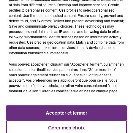
of data from different sources; Develop and improve services; Create
profiles to personalise content; Use profiles to select personalised
content; Use limited data to select content; Ensure security, prevent and
detect fraud, and fix errors; Deliver and present advertising and content;
Save and communicate privacy choices. These technologies may
process personal data such as IP address and browsing data to offer
following functionalities: Identify devices based on information actively
NICO AND VINZ
CHRISTOPHE MAE
requested; Use precise geolocation data; Match and combine data from
Am I Wrong
La Lune
other data sources; Link different devices; Identify devices based on
information transmitted automatically.
14h40
14h40
14h37
14h37
Vous pouvez accepter en cliquant sur "Accepter et fermer", ou affiner en
sélectionnant les finalités et/ou partenaires dans "Gérer mes choix".
Vous pouvez également refuser en cliquant sur "Continuer sans
accepter". Vos préférences ne s'appliqueront que pour ce site. Vous
pouvez mettre à jour vos choix, ou retirer votre consentement à tout
moment via le lien "Gérer les cookies" situé en bas de chaque page.
Accepter et fermer
MYLES SMITH
TEMPER CITY
Nice To Meet You
Self Aware
Gérer mes choix