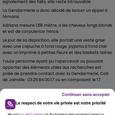
signalement des faits, elle reste introuvable.
La Gendarmerie a donc décidé de lancer un appel à
témoins
‍Adriana mesure 1,68 mètre, a les cheveux longs blonds
et est de corpulence mince.
Le jour de sa disparition, elle portait une veste grise
avec une capuche à fond rouge, pyjama à fond clair
avec un imprimé à petites fleurs et des baskets noires
‍Toute personne ayant pu l’apercevoir ou pouvant
apporter des éléments utiles aux recherches est
priée de prendre contact avec la Gendarmerie, Cob
de Joinville : 03.25.94.00.17 ou en composant le 17.
FIL D'ACTUS
Continuer sans accepter
Le respect de votre vie privée est notre priorité
We and
our (447) partners
do the following data processing based on