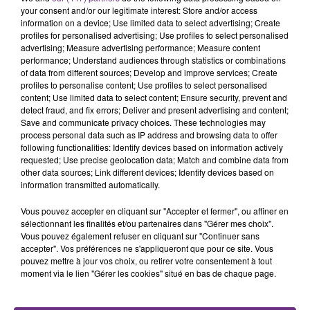
your consent and/or our legitimate interest: Store and/or access
information on a device; Use limited data to select advertising; Create
profiles for personalised advertising; Use profiles to select personalised
advertising; Measure advertising performance; Measure content
performance; Understand audiences through statistics or combinations
of data from different sources; Develop and improve services; Create
profiles to personalise content; Use profiles to select personalised
UN FEU DE REMORQUE BLOQUE LA
content; Use limited data to select content; Ensure security, prevent and
CIRCULATION DANS LES ARDENNES
detect fraud, and fix errors; Deliver and present advertising and content;
Save and communicate privacy choices. These technologies may
Un feu de remorque s'est déclaré ce mercredi en
process personal data such as IP address and browsing data to offer
fin de matinée sur l'A34.
following functionalities: Identify devices based on information actively
requested; Use precise geolocation data; Match and combine data from
other data sources; Link different devices; Identify devices based on
information transmitted automatically.
Vous pouvez accepter en cliquant sur "Accepter et fermer", ou affiner en
sélectionnant les finalités et/ou partenaires dans "Gérer mes choix".
Vous pouvez également refuser en cliquant sur "Continuer sans
accepter". Vos préférences ne s'appliqueront que pour ce site. Vous
pouvez mettre à jour vos choix, ou retirer votre consentement à tout
VENEZ FÊTER CE WEEK-END
moment via le lien "Gérer les cookies" situé en bas de chaque page.
L'ANNIVERSAIRE DE WOINIC
Ce samedi 8 août sera un grand jour :