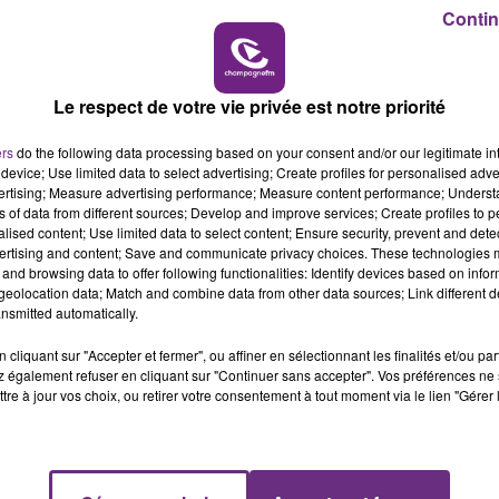
nformations sur cette affaire, merci de contacter les
10h00 - 14h00
Contin
@PoliceNat10
aux heures ouvrables du lundi au vendred
LE TICKET DE CAISSE
19
Le respect de votre vie privée est notre priorité
ers
do the following data processing based on your consent and/or our legitimate int
device; Use limited data to select advertising; Create profiles for personalised adver
vertising; Measure advertising performance; Measure content performance; Unders
ns of data from different sources; Develop and improve services; Create profiles to 
alised content; Use limited data to select content; Ensure security, prevent and detect
ertising and content; Save and communicate privacy choices. These technologies
and browsing data to offer following functionalities: Identify devices based on infor
eolocation data; Match and combine data from other data sources; Link different de
nsmitted automatically.
cliquant sur "Accepter et fermer", ou affiner en sélectionnant les finalités et/ou pa
 également refuser en cliquant sur "Continuer sans accepter". Vos préférences ne 
tre à jour vos choix, ou retirer votre consentement à tout moment via le lien "Gérer 
L'INSPECTION DU TRAVAIL RAPPELLE À
L'ORDRE SUR LES CONDITIONS DE...
Alors que les dates de début des vendange
2026 s'est avéré être plus précoce que prévu,