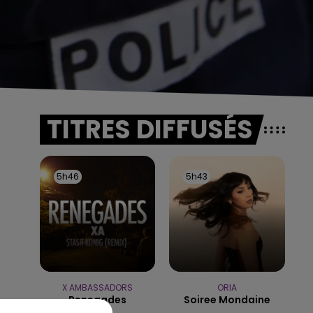
TITRES DIFFUSÉS
5h46
5h46
5h43
5h43
X AMBASSADORS
ORIA
Renegades
Soiree Mondaine