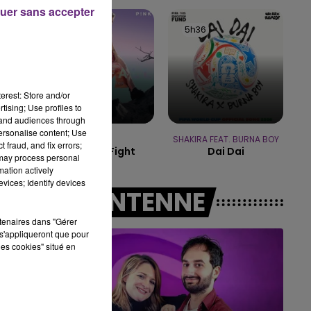
14h00 - 15h00
uer sans accepter
i.
LA RADIO POP
5h39
5h39
5h36
5h36
erest: Store and/or
tising; Use profiles to
tand audiences through
personalise content; Use
P!NK
SHAKIRA FEAT. BURNA BOY
 fraud, and fix errors;
All Out Of Fight
Dai Dai
 may process personal
mation actively
vices; Identify devices
A L'ANTENNE
rtenaires dans "Gérer
s'appliqueront que pour
les cookies" situé en