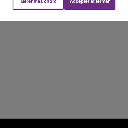
Gérer mes choix
Accepter et fermer
l'inspection du Travail en profite pour rappeler
14h00 - 15h00
les conditions de...
La Radio Pop