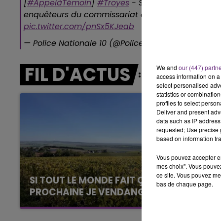
[
#AppelàTémoin
]
#Troyes
- Si vous détenez des i
6h00 - 10h00
enquêteurs du commissariat de police de Troyes
LA FAMILLE
pic.twitter.com/pnSx5KJeab
— Police Nationale 10 (@PoliceNat10)
18 janvier 20
FIL D'ACTUS
We and
our (447) partn
access information on a 
select personalised ad
statistics or combinatio
profiles to select person
Deliver and present adv
data such as IP address 
requested; Use precise g
based on information tra
Vous pouvez accepter en 
mes choix". Vous pouvez
ce site. Vous pouvez met
SI TOUT LE MONDE FAIT ÇA, MOI L'ANNÉE
bas de chaque page.
PROCHAINE JE VENDANGE EN...
La vendange en Champagne a débuté ce jeudi
6 août dans la commune de Montgueux (Aube).