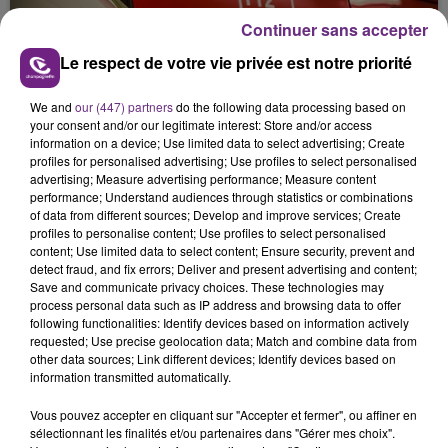
l'inspection du Travail en profite pour rappeler
les conditions de...
Continuer sans accepter
Le respect de votre vie privée est notre priorité
We and
our (447) partners
do the following data processing based on
your consent and/or our legitimate interest: Store and/or access
information on a device; Use limited data to select advertising; Create
UN FEU DE REMORQUE BLOQUE LA
profiles for personalised advertising; Use profiles to select personalised
CIRCULATION DANS LES ARDENNES
advertising; Measure advertising performance; Measure content
performance; Understand audiences through statistics or combinations
Un feu de remorque s'est déclaré ce mercredi en
of data from different sources; Develop and improve services; Create
fin de matinée sur l'A34.
profiles to personalise content; Use profiles to select personalised
content; Use limited data to select content; Ensure security, prevent and
TITRES DIFFUSÉS
detect fraud, and fix errors; Deliver and present advertising and content;
Save and communicate privacy choices. These technologies may
process personal data such as IP address and browsing data to offer
following functionalities: Identify devices based on information actively
17h18
17h18
17h16
17h16
requested; Use precise geolocation data; Match and combine data from
other data sources; Link different devices; Identify devices based on
information transmitted automatically.
Vous pouvez accepter en cliquant sur "Accepter et fermer", ou affiner en
sélectionnant les finalités et/ou partenaires dans "Gérer mes choix".