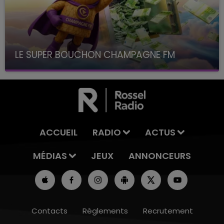
LE SUPER BOUCHON CHAMPAGNE FM
avec La Famille Champagne FM, à 8H10
ACCUEIL
RADIO
ACTUS
MÉDIAS
JEUX
ANNONCEURS
Contacts
Règlements
Recrutement