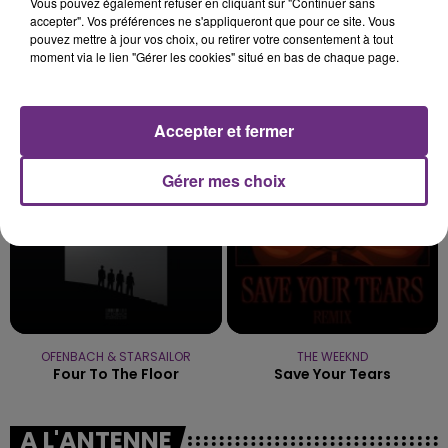
Vous pouvez également refuser en cliquant sur "Continuer sans
accepter". Vos préférences ne s'appliqueront que pour ce site. Vous
pouvez mettre à jour vos choix, ou retirer votre consentement à tout
moment via le lien "Gérer les cookies" situé en bas de chaque page.
NAÏKA
ORELSAN
One Track Mind
Ailleurs
Accepter et fermer
17h06
17h06
17h03
17h03
Gérer mes choix
OFENBACH & STARSAILOR
THE WEEKND
Four To The Floor
Save Your Tears
A L'ANTENNE