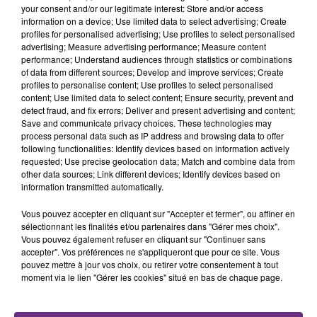
rémois. Le magasin JouéClub est contraint de
your consent and/or our legitimate interest: Store and/or access
fermer ses portes.
information on a device; Use limited data to select advertising; Create
TITRES DIFFUSÉS
profiles for personalised advertising; Use profiles to select personalised
advertising; Measure advertising performance; Measure content
performance; Understand audiences through statistics or combinations
of data from different sources; Develop and improve services; Create
6h40
6h40
6h37
6h37
profiles to personalise content; Use profiles to select personalised
content; Use limited data to select content; Ensure security, prevent and
detect fraud, and fix errors; Deliver and present advertising and content;
Save and communicate privacy choices. These technologies may
process personal data such as IP address and browsing data to offer
following functionalities: Identify devices based on information actively
requested; Use precise geolocation data; Match and combine data from
other data sources; Link different devices; Identify devices based on
information transmitted automatically.
Vous pouvez accepter en cliquant sur "Accepter et fermer", ou affiner en
BRUNO MARS
TEDDY SWIMS
sélectionnant les finalités et/ou partenaires dans "Gérer mes choix".
I Just Might
Mr Know It All
Vous pouvez également refuser en cliquant sur "Continuer sans
accepter". Vos préférences ne s'appliqueront que pour ce site. Vous
pouvez mettre à jour vos choix, ou retirer votre consentement à tout
6h32
6h32
6h28
6h28
moment via le lien "Gérer les cookies" situé en bas de chaque page.