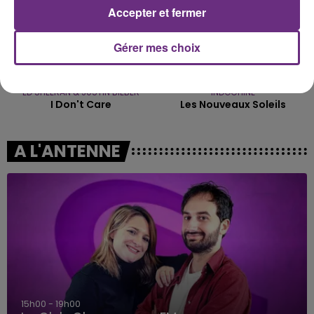
Accepter et fermer
Gérer mes choix
ED SHEERAN & JUSTIN BIEBER
INDOCHINE
I Don't Care
Les Nouveaux Soleils
A L'ANTENNE
19h00 - 19h15