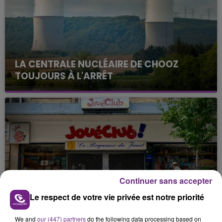
LA CENTRALE NUCLÉAIRE DE CHOOZ
TOUJOURS À L'ARRÊT
Cela fait déjà une semaine que la centrale
nucléaire ardennaise est à l'arrêt. Une situation
justifiée par la sécheresse intense qui est toujours
présente.
Continuer sans accepter
LE MAGASIN JOUÉCLUB DE REIMS FERME
Le respect de votre vie privée est notre priorité
SES PORTES
C'était l'une des institutions du centre-ville
We and
our (447) partners
do the following data processing based on