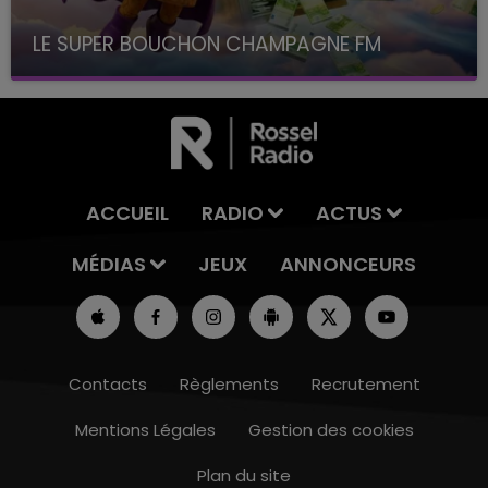
LE SUPER BOUCHON CHAMPAGNE FM
avec La Famille Champagne FM, à 8H10
ACCUEIL
RADIO
ACTUS
MÉDIAS
JEUX
ANNONCEURS
Contacts
Règlements
Recrutement
Mentions Légales
Gestion des cookies
Plan du site
16h00 - 20h00
7