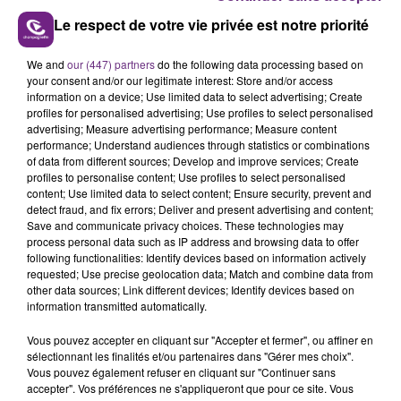
Le respect de votre vie privée est notre priorité
We and
our (447) partners
do the following data processing based on
LE MAGASIN JOUÉCLUB DE REIMS FERME
your consent and/or our legitimate interest: Store and/or access
SES PORTES
information on a device; Use limited data to select advertising; Create
profiles for personalised advertising; Use profiles to select personalised
C'était l'une des institutions du centre-ville
advertising; Measure advertising performance; Measure content
rémois. Le magasin JouéClub est contraint de
performance; Understand audiences through statistics or combinations
of data from different sources; Develop and improve services; Create
fermer ses portes.
TITRES DIFFUSÉS
profiles to personalise content; Use profiles to select personalised
content; Use limited data to select content; Ensure security, prevent and
detect fraud, and fix errors; Deliver and present advertising and content;
Save and communicate privacy choices. These technologies may
7h03
7h03
7h00
7h00
process personal data such as IP address and browsing data to offer
following functionalities: Identify devices based on information actively
requested; Use precise geolocation data; Match and combine data from
other data sources; Link different devices; Identify devices based on
information transmitted automatically.
Vous pouvez accepter en cliquant sur "Accepter et fermer", ou affiner en
sélectionnant les finalités et/ou partenaires dans "Gérer mes choix".
Vous pouvez également refuser en cliquant sur "Continuer sans
accepter". Vos préférences ne s'appliqueront que pour ce site. Vous