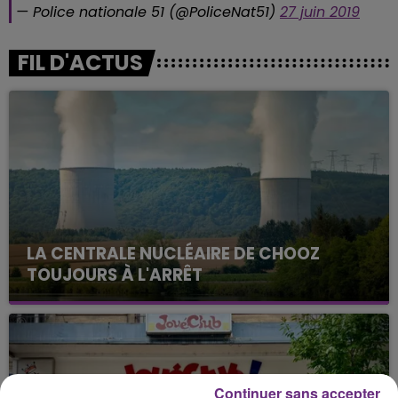
— Police nationale 51 (@PoliceNat51)
27 juin 2019
FIL D'ACTUS
LA CENTRALE NUCLÉAIRE DE CHOOZ
TOUJOURS À L'ARRÊT
Cela fait déjà une semaine que la centrale
nucléaire ardennaise est à l'arrêt. Une situation
justifiée par la sécheresse intense qui est toujours
présente.
Continuer sans accepter