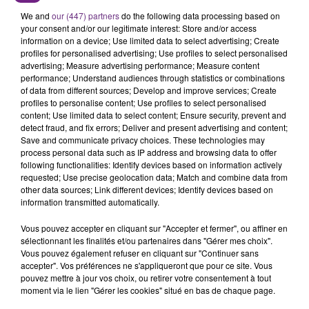
CIRCULATION DANS LES ARDENNES
We and
our (447) partners
do the following data processing based on
Un feu de remorque s'est déclaré ce mercredi en
your consent and/or our legitimate interest: Store and/or access
information on a device; Use limited data to select advertising; Create
fin de matinée sur l'A34.
profiles for personalised advertising; Use profiles to select personalised
advertising; Measure advertising performance; Measure content
TITRES DIFFUSÉS
performance; Understand audiences through statistics or combinations
of data from different sources; Develop and improve services; Create
profiles to personalise content; Use profiles to select personalised
20h30
20h30
20h27
20h27
content; Use limited data to select content; Ensure security, prevent and
detect fraud, and fix errors; Deliver and present advertising and content;
Save and communicate privacy choices. These technologies may
process personal data such as IP address and browsing data to offer
following functionalities: Identify devices based on information actively
requested; Use precise geolocation data; Match and combine data from
other data sources; Link different devices; Identify devices based on
information transmitted automatically.
Vous pouvez accepter en cliquant sur "Accepter et fermer", ou affiner en
sélectionnant les finalités et/ou partenaires dans "Gérer mes choix".
Vous pouvez également refuser en cliquant sur "Continuer sans
JUNGELI & EMMA
MAROON 5
accepter". Vos préférences ne s'appliqueront que pour ce site. Vous
Juste Un Peu
This Love
pouvez mettre à jour vos choix, ou retirer votre consentement à tout
moment via le lien "Gérer les cookies" situé en bas de chaque page.
20h23
20h23
20h21
20h21