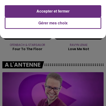
Accepter et fermer
Gérer mes choix
OFENBACH & STARSAILOR
RAVYN LENAE
Four To The Floor
Love Me Not
A L'ANTENNE