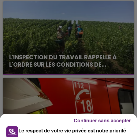
L'INSPECTION DU TRAVAIL RAPPELLE À
L'ORDRE SUR LES CONDITIONS DE...
Alors que les dates de début des vendange 2026
s'est avéré être plus précoce que prévu,
l'inspection du Travail en profite pour rappeler
les conditions de...
Continuer sans accepter
Le respect de votre vie privée est notre priorité
UN FEU DE REMORQUE BLOQUE LA