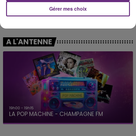
Gérer mes choix
AEROSMITH
TEDDY SWIMS
I Don't Want To Miss A
Mr Know It All
Thing
A L'ANTENNE
19h00 - 19h15
LA POP MACHINE - CHAMPAGNE FM