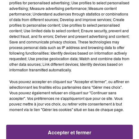
profiles for personalised advertising; Use profiles to select personalised
advertising; Measure advertising performance; Measure content
performance; Understand audiences through statistics or combinations
of data from different sources; Develop and improve services; Create
profiles to personalise content; Use profiles to select personalised
content; Use limited data to select content; Ensure security, prevent and
detect fraud, and fix errors; Deliver and present advertising and content;
Save and communicate privacy choices. These technologies may
process personal data such as IP address and browsing data to offer
following functionalities: Identify devices based on information actively
requested; Use precise geolocation data; Match and combine data from
JOSEF SALVAT
MYLES SMITH & NIALL HORAN
other data sources; Link different devices; Identify devices based on
Open Season (une Autre
Drive Safe
information transmitted automatically.
Saison)
Vous pouvez accepter en cliquant sur "Accepter et fermer", ou affiner en
sélectionnant les finalités et/ou partenaires dans "Gérer mes choix".
13h38
13h38
13h34
13h34
Vous pouvez également refuser en cliquant sur "Continuer sans
accepter". Vos préférences ne s'appliqueront que pour ce site. Vous
pouvez mettre à jour vos choix, ou retirer votre consentement à tout
moment via le lien "Gérer les cookies" situé en bas de chaque page.
Accepter et fermer