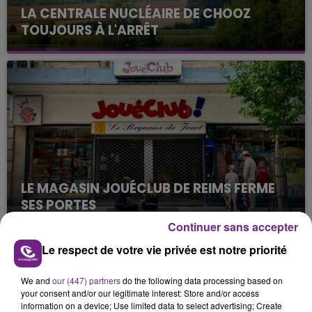
LA CENTRALE NUCLÉAIRE DE CHOOZ
TOUJOURS À L'ARRÊT
Cela fait déjà une semaine que la centrale
nucléaire ardennaise est à l'arrêt. Une situation
justifiée par la sécheresse intense qui est toujours
présente.
LE MAGASIN JOUÉCLUB DE REIMS FERME
SES PORTES
C'était l'une des institutions du centre-ville
Continuer sans accepter
rémois. Le magasin JouéClub est contraint de
Le respect de votre vie privée est notre priorité
fermer ses portes.
TITRES DIFFUSÉS
We and
our (447) partners
do the following data processing based on
your consent and/or our legitimate interest: Store and/or access
information on a device; Use limited data to select advertising; Create
13h46
13h46
13h42
13h42