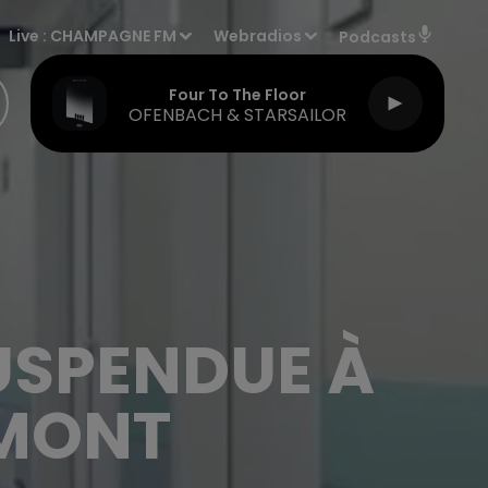
Live :
CHAMPAGNE FM
Webradios
Podcasts
Four To The Floor
OFENBACH & STARSAILOR
USPENDUE À
UMONT