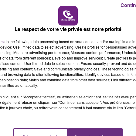
Contin
19h00 - 19h15
LA POP MACHINE - CHAMPAGNE FM
UN FEU DE REMORQUE BLOQUE LA
Le respect de votre vie privée est notre priorité
CIRCULATION DANS LES ARDENNES
Un feu de remorque s'est déclaré ce mercredi
ers
do the following data processing based on your consent and/or our legitimate int
device; Use limited data to select advertising; Create profiles for personalised adver
en fin de matinée sur l'A34.
vertising; Measure advertising performance; Measure content performance; Unders
ns of data from different sources; Develop and improve services; Create profiles to 
alised content; Use limited data to select content; Ensure security, prevent and detect
ertising and content; Save and communicate privacy choices. These technologies
and browsing data to offer following functionalities: Identify devices based on infor
eolocation data; Match and combine data from other data sources; Link different de
nsmitted automatically.
cliquant sur "Accepter et fermer", ou affiner en sélectionnant les finalités et/ou pa
 également refuser en cliquant sur "Continuer sans accepter". Vos préférences ne 
tre à jour vos choix, ou retirer votre consentement à tout moment via le lien "Gérer 