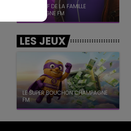
5h00 - 6h00
LE BEST OF DE LA FAMILLE
CHAMPAGNE FM
LES JEUX
LE SUPER BOUCHON CHAMPAGNE
FM
avec La Famille Champagne FM, à 8H10