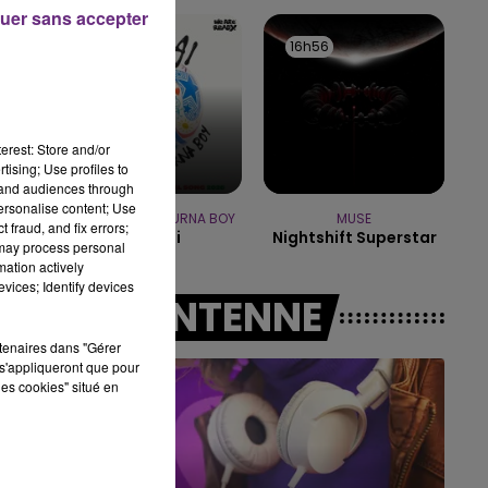
uer sans accepter
19h15 - 20h00
17h00
17h00
16h56
16h56
LA RADIO POP
erest: Store and/or
tising; Use profiles to
tand audiences through
personalise content; Use
SHAKIRA FEAT. BURNA BOY
MUSE
 fraud, and fix errors;
Dai Dai
Nightshift Superstar
 may process personal
mation actively
vices; Identify devices
A L'ANTENNE
rtenaires dans "Gérer
s'appliqueront que pour
les cookies" situé en