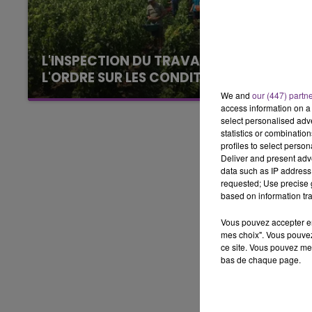
15h00 - 19h00
LE CLUB CHAMPAGNE FM
L'INSPECTION DU TRAVAIL RAPPELLE À
L'ORDRE SUR LES CONDITIONS DE...
Alors que les dates de début des vendange
We and
our (447) partn
access information on a 
2026 s'est avéré être plus précoce que prévu,
select personalised ad
l'inspection du Travail en profite pour rappeler
statistics or combinatio
les conditions de...
profiles to select person
Deliver and present adv
data such as IP address 
requested; Use precise g
based on information tra
Vous pouvez accepter en 
mes choix". Vous pouvez
ce site. Vous pouvez met
bas de chaque page.