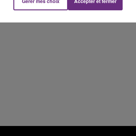
Gérer mes choix
Accepter et fermer
19h15 - 20h00
NE FM
LA RADIO POP