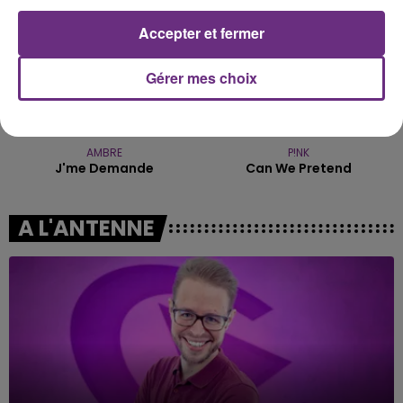
Accepter et fermer
Gérer mes choix
AMBRE
P!NK
J'me Demande
Can We Pretend
A L'ANTENNE