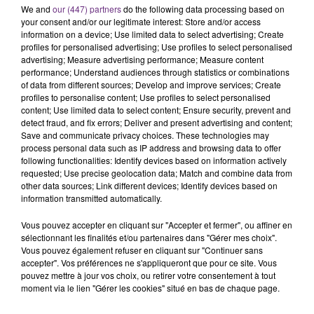
We and
our (447) partners
do the following data processing based on
C'était l'une des institutions du centre-ville
your consent and/or our legitimate interest: Store and/or access
rémois. Le magasin JouéClub est contraint de
information on a device; Use limited data to select advertising; Create
fermer ses portes.
profiles for personalised advertising; Use profiles to select personalised
TITRES DIFFUSÉS
advertising; Measure advertising performance; Measure content
performance; Understand audiences through statistics or combinations
of data from different sources; Develop and improve services; Create
profiles to personalise content; Use profiles to select personalised
13h01
13h01
12h57
12h57
content; Use limited data to select content; Ensure security, prevent and
detect fraud, and fix errors; Deliver and present advertising and content;
Save and communicate privacy choices. These technologies may
process personal data such as IP address and browsing data to offer
following functionalities: Identify devices based on information actively
requested; Use precise geolocation data; Match and combine data from
other data sources; Link different devices; Identify devices based on
information transmitted automatically.
Vous pouvez accepter en cliquant sur "Accepter et fermer", ou affiner en
sélectionnant les finalités et/ou partenaires dans "Gérer mes choix".
JENNIFER LOPEZ & DAVID GUETTA
TEDDY SWIMS
Vous pouvez également refuser en cliquant sur "Continuer sans
Save Me Tonight
The Door
accepter". Vos préférences ne s'appliqueront que pour ce site. Vous
pouvez mettre à jour vos choix, ou retirer votre consentement à tout
moment via le lien "Gérer les cookies" situé en bas de chaque page.
12h50
12h50
12h48
12h48