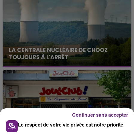
LA CENTRALE NUCLÉAIRE DE CHOOZ
TOUJOURS À L'ARRÊT
Cela fait déjà une semaine que la centrale
nucléaire ardennaise est à l'arrêt. Une situation
justifiée par la sécheresse intense qui est toujours
présente.
Continuer sans accepter
LE MAGASIN JOUÉCLUB DE REIMS FERME
Le respect de votre vie privée est notre priorité
SES PORTES