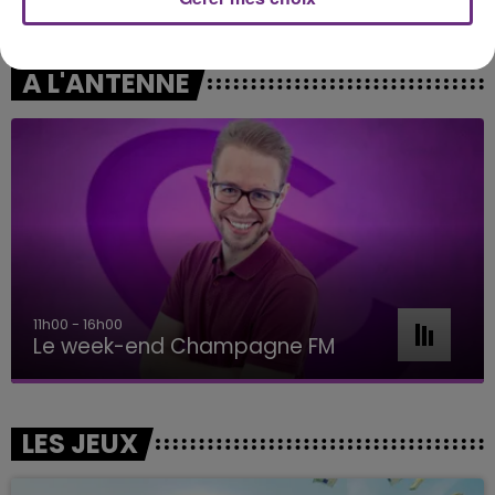
Dai Dai
Je Pense A Vous
A L'ANTENNE
11h00 - 16h00
Le week-end Champagne FM
LES JEUX