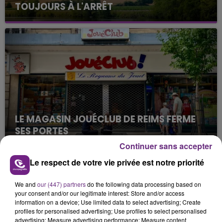
TOUJOURS À L'ARRÊT
Cela fait déjà une semaine que la centrale
nucléaire ardennaise est à l'arrêt. Une situation
justifiée par la sécheresse intense qui est toujours
présente.
LE MAGASIN JOUÉCLUB DE REIMS FERME
SES PORTES
C'était l'une des institutions du centre-ville
Continuer sans accepter
rémois. Le magasin JouéClub est contraint de
Le respect de votre vie privée est notre priorité
fermer ses portes.
TITRES DIFFUSÉS
We and
our (447) partners
do the following data processing based on
your consent and/or our legitimate interest: Store and/or access
information on a device; Use limited data to select advertising; Create
14h10
14h10
14h06
14h06
profiles for personalised advertising; Use profiles to select personalised
advertising; Measure advertising performance; Measure content