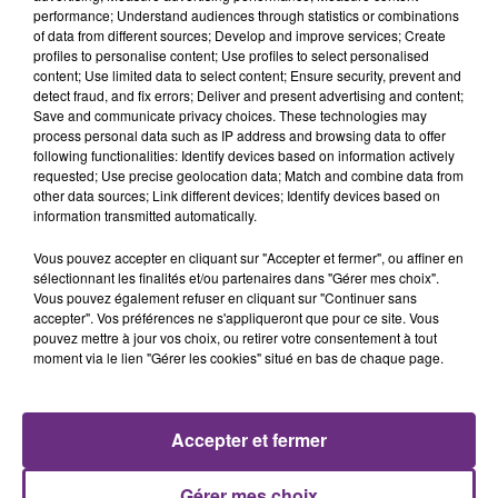
performance; Understand audiences through statistics or combinations
of data from different sources; Develop and improve services; Create
profiles to personalise content; Use profiles to select personalised
content; Use limited data to select content; Ensure security, prevent and
detect fraud, and fix errors; Deliver and present advertising and content;
Save and communicate privacy choices. These technologies may
process personal data such as IP address and browsing data to offer
following functionalities: Identify devices based on information actively
requested; Use precise geolocation data; Match and combine data from
TAYLOR SWIFT
CELINE DION
other data sources; Link different devices; Identify devices based on
I Knew It, I Knew You
On Ne Change Pas
information transmitted automatically.
Vous pouvez accepter en cliquant sur "Accepter et fermer", ou affiner en
14h02
14h02
14h00
14h00
sélectionnant les finalités et/ou partenaires dans "Gérer mes choix".
Vous pouvez également refuser en cliquant sur "Continuer sans
accepter". Vos préférences ne s'appliqueront que pour ce site. Vous
pouvez mettre à jour vos choix, ou retirer votre consentement à tout
moment via le lien "Gérer les cookies" situé en bas de chaque page.
Accepter et fermer
SHAKIRA FEAT. BURNA BOY
PIERRE DE MAERE
Gérer mes choix