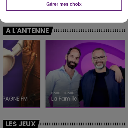
Gérer mes choix
RED HOT CHILI PEPPERS
TRYO
By The Way
La Traversee
A L'ANTENNE
6h00 - 10h00
La Famille
LES JEUX