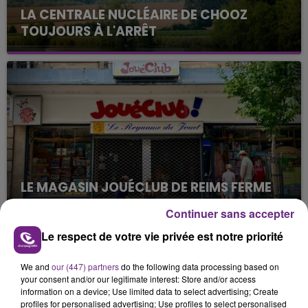
LA CENTRALE NUCLÉAIRE DE CHOOZ
TOUJOURS À L'ARRÊT
Cela fait déjà une semaine que la centrale
nucléaire ardennaise est à l'arrêt. Une situation
justifiée par la sécheresse intense qui est toujours
présente.
LE MAGASIN JOUÉCLUB DE REIMS FERME
SES PORTES
Continuer sans accepter
C'était l'une des institutions du centre-ville
Le respect de votre vie privée est notre priorité
rémois. Le magasin JouéClub est contraint de
fermer ses portes.
TITRES DIFFUSÉS
We and
our (447) partners
do the following data processing based on
your consent and/or our legitimate interest: Store and/or access
information on a device; Use limited data to select advertising; Create
profiles for personalised advertising; Use profiles to select personalised
17h03
17h03
17h00
17h00