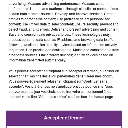
advertising; Measure advertising performance; Measure content
performance; Understand audiences through statistics or combinations
of data from different sources; Develop and improve services; Create
profiles to personalise content; Use profiles to select personalised
content; Use limited data to select content; Ensure security, prevent and
detect fraud, and fix errors; Deliver and present advertising and content;
Save and communicate privacy choices. These technologies may
process personal data such as IP address and browsing data to offer
following functionalities: Identify devices based on information actively
requested; Use precise geolocation data; Match and combine data from
other data sources; Link different devices; Identify devices based on
JAMES ARTHUR
JENNIFER LOPEZ & DAVID GUETTA
information transmitted automatically.
Impossible
Save Me Tonight
Vous pouvez accepter en cliquant sur "Accepter et fermer", ou affiner en
sélectionnant les finalités et/ou partenaires dans "Gérer mes choix".
16h56
16h56
16h52
16h52
Vous pouvez également refuser en cliquant sur "Continuer sans
accepter". Vos préférences ne s'appliqueront que pour ce site. Vous
pouvez mettre à jour vos choix, ou retirer votre consentement à tout
moment via le lien "Gérer les cookies" situé en bas de chaque page.
Accepter et fermer