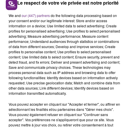
Le respect de votre vie privée est notre priorité
LE MAGASIN JOUÉCLUB DE REIMS FERME
We and
our (447) partners
do the following data processing based on
SES PORTES
your consent and/or our legitimate interest: Store and/or access
information on a device; Use limited data to select advertising; Create
C'était l'une des institutions du centre-ville
profiles for personalised advertising; Use profiles to select personalised
rémois. Le magasin JouéClub est contraint de
advertising; Measure advertising performance; Measure content
performance; Understand audiences through statistics or combinations
fermer ses portes.
TITRES DIFFUSÉS
of data from different sources; Develop and improve services; Create
profiles to personalise content; Use profiles to select personalised
content; Use limited data to select content; Ensure security, prevent and
detect fraud, and fix errors; Deliver and present advertising and content;
14h19
14h19
14h15
14h15
Save and communicate privacy choices. These technologies may
process personal data such as IP address and browsing data to offer
following functionalities: Identify devices based on information actively
requested; Use precise geolocation data; Match and combine data from
other data sources; Link different devices; Identify devices based on
information transmitted automatically.
Vous pouvez accepter en cliquant sur "Accepter et fermer", ou affiner en
sélectionnant les finalités et/ou partenaires dans "Gérer mes choix".
Vous pouvez également refuser en cliquant sur "Continuer sans
accepter". Vos préférences ne s'appliqueront que pour ce site. Vous
ALEX WARREN
MARGUERITE
pouvez mettre à jour vos choix, ou retirer votre consentement à tout