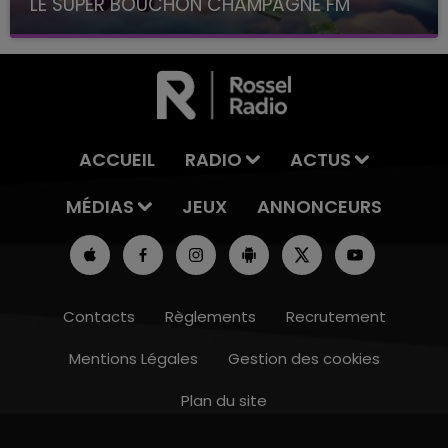
LE SUPER BOUCHON CHAMPAGNE FM
avec La Famille Champagne FM, à 8H10
ACCUEIL
RADIO
ACTUS
MÉDIAS
JEUX
ANNONCEURS
Contacts
Règlements
Recrutement
Mentions Légales
Gestion des cookies
Plan du site
19h00 - 19h15
LA POP MACHINE - CHAMPAGNE FM