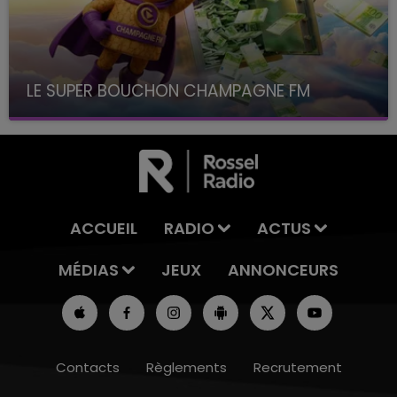
LE SUPER BOUCHON CHAMPAGNE FM
avec La Famille Champagne FM, à 8H10
ACCUEIL
RADIO
ACTUS
MÉDIAS
JEUX
ANNONCEURS
Contacts
Règlements
Recrutement