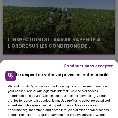
L'INSPECTION DU TRAVAIL RAPPELLE À
L'ORDRE SUR LES CONDITIONS DE...
Alors que les dates de début des vendange 2026
s'est avéré être plus précoce que prévu,
l'inspection du Travail en profite pour rappeler
Continuer sans accepter
TITRES DIFFUSÉS
les conditions de...
Le respect de votre vie privée est notre priorité
5h57
5h57
5h54
5h54
We and
our (447) partners
do the following data processing based on
your consent and/or our legitimate interest: Store and/or access
information on a device; Use limited data to select advertising; Create
profiles for personalised advertising; Use profiles to select personalised
advertising; Measure advertising performance; Measure content
performance; Understand audiences through statistics or combinations
of data from different sources; Develop and improve services; Create