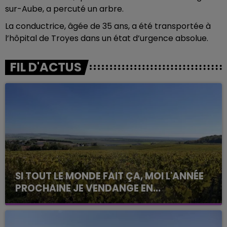
sur-Aube, a percuté un arbre.
La conductrice, âgée de 35 ans, a été transportée à
l’hôpital de Troyes dans un état d’urgence absolue.
FIL D'ACTUS
SI TOUT LE MONDE FAIT ÇA, MOI L'ANNÉE
PROCHAINE JE VENDANGE EN...
La vendange en Champagne a débuté ce jeudi 6
août dans la commune de Montgueux (Aube). Du
jamais vu !