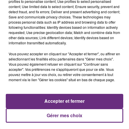
profiles to personalise content; Use profiles to select personalised
content; Use limited data to select content; Ensure security, prevent and
detect fraud, and fix errors; Deliver and present advertising and content;
Save and communicate privacy choices. These technologies may
process personal data such as IP address and browsing data to offer
TATU
GIMS
following functionalities: Identify devices based on information actively
All The Things She Said
Soleil
requested; Use precise geolocation data; Match and combine data from
other data sources; Link different devices; Identify devices based on
5h52
5h52
5h49
5h49
information transmitted automatically.
Vous pouvez accepter en cliquant sur "Accepter et fermer", ou affiner en
sélectionnant les finalités et/ou partenaires dans "Gérer mes choix".
Vous pouvez également refuser en cliquant sur "Continuer sans
accepter". Vos préférences ne s'appliqueront que pour ce site. Vous
pouvez mettre à jour vos choix, ou retirer votre consentement à tout
moment via le lien "Gérer les cookies" situé en bas de chaque page.
Accepter et fermer
OLIVIA DEAN
JUNGELI & EMMA
So Easy (to Fall In Love)
Juste Un Peu
Gérer mes choix
A L'ANTENNE