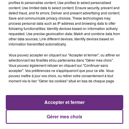
profiles to personalise content; Use profiles to select personalised
content; Use limited data to select content; Ensure security, prevent and
detect fraud, and fix errors; Deliver and present advertising and content;
Save and communicate privacy choices. These technologies may
process personal data such as IP address and browsing data to offer
JAMES ARTHUR
BEBE REXHA
following functionalities: Identify devices based on information actively
Impossible
New Religion
requested; Use precise geolocation data; Match and combine data from
other data sources; Link different devices; Identify devices based on
information transmitted automatically.
5h04
5h04
5h00
5h00
Vous pouvez accepter en cliquant sur "Accepter et fermer", ou affiner en
sélectionnant les finalités et/ou partenaires dans "Gérer mes choix".
Vous pouvez également refuser en cliquant sur "Continuer sans
accepter". Vos préférences ne s'appliqueront que pour ce site. Vous
pouvez mettre à jour vos choix, ou retirer votre consentement à tout
moment via le lien "Gérer les cookies" situé en bas de chaque page.
Accepter et fermer
JEAN-JACQUES GOLDMAN
SHAKIRA FEAT. BURNA BOY
On Ira
Dai Dai
Gérer mes choix
A L'ANTENNE