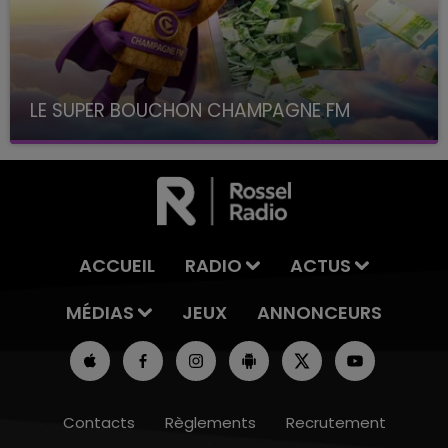
LE SUPER BOUCHON CHAMPAGNE FM
avec La Famille Champagne FM, à 8H10
ACCUEIL
RADIO
ACTUS
MÉDIAS
JEUX
ANNONCEURS
Contacts
Règlements
Recrutement