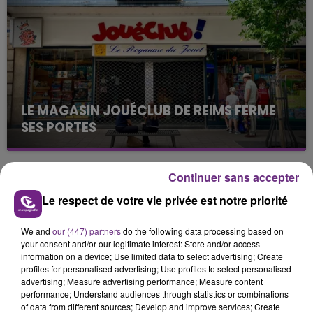
justifiée par la sécheresse intense qui est toujours
présente.
LE MAGASIN JOUÉCLUB DE REIMS FERME
SES PORTES
C'était l'une des institutions du centre-ville
rémois. Le magasin JouéClub est contraint de
Continuer sans accepter
fermer ses portes.
TITRES DIFFUSÉS
Le respect de votre vie privée est notre priorité
We and
our (447) partners
do the following data processing based on
5h11
5h11
5h08
5h08
your consent and/or our legitimate interest: Store and/or access
information on a device; Use limited data to select advertising; Create
profiles for personalised advertising; Use profiles to select personalised
advertising; Measure advertising performance; Measure content
performance; Understand audiences through statistics or combinations
of data from different sources; Develop and improve services; Create