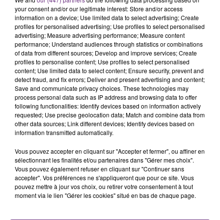
rémois. Le magasin JouéClub est contraint de
your consent and/or our legitimate interest: Store and/or access
information on a device; Use limited data to select advertising; Create
fermer ses portes.
TITRES DIFFUSÉS
profiles for personalised advertising; Use profiles to select personalised
advertising; Measure advertising performance; Measure content
performance; Understand audiences through statistics or combinations
of data from different sources; Develop and improve services; Create
4h15
4h15
4h12
4h12
profiles to personalise content; Use profiles to select personalised
content; Use limited data to select content; Ensure security, prevent and
detect fraud, and fix errors; Deliver and present advertising and content;
Save and communicate privacy choices. These technologies may
process personal data such as IP address and browsing data to offer
following functionalities: Identify devices based on information actively
requested; Use precise geolocation data; Match and combine data from
other data sources; Link different devices; Identify devices based on
information transmitted automatically.
Vous pouvez accepter en cliquant sur "Accepter et fermer", ou affiner en
SIENNA SPIRO
AMBRE
sélectionnant les finalités et/ou partenaires dans "Gérer mes choix".
Die On This Hill
J'me Demande
Vous pouvez également refuser en cliquant sur "Continuer sans
accepter". Vos préférences ne s'appliqueront que pour ce site. Vous
pouvez mettre à jour vos choix, ou retirer votre consentement à tout
4h08
4h08
4h06
4h06
moment via le lien "Gérer les cookies" situé en bas de chaque page.