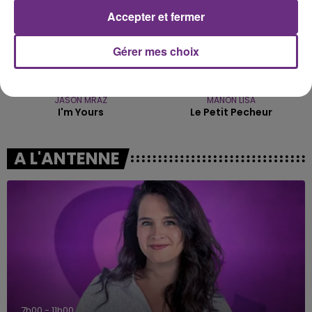
Accepter et fermer
Gérer mes choix
JASON MRAZ
MANON LISA
I'm Yours
Le Petit Pecheur
A L'ANTENNE
7h00 - 11h00