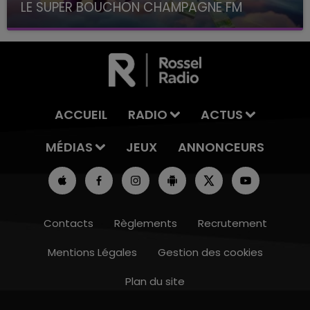
LE SUPER BOUCHON CHAMPAGNE FM
avec La Famille Champagne FM, à 8H10
ACCUEIL
RADIO
ACTUS
MÉDIAS
JEUX
ANNONCEURS
Contacts
Règlements
Recrutement
Mentions Légales
Gestion des cookies
Plan du site
16h00 - 20h00
LE WEEK-END CHAMPAGNE FM