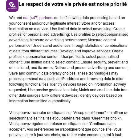
Le respect de votre vie privée est notre priorité
LE MAGASIN JOUÉCLUB DE REIMS FERME
We and
our (447) partners
do the following data processing based on
your consent and/or our legitimate interest: Store and/or access
SES PORTES
information on a device; Use limited data to select advertising; Create
C'était l'une des institutions du centre-ville
profiles for personalised advertising; Use profiles to select personalised
rémois. Le magasin JouéClub est contraint de
advertising; Measure advertising performance; Measure content
performance; Understand audiences through statistics or combinations
fermer ses portes.
TITRES DIFFUSÉS
of data from different sources; Develop and improve services; Create
profiles to personalise content; Use profiles to select personalised
content; Use limited data to select content; Ensure security, prevent and
detect fraud, and fix errors; Deliver and present advertising and content;
19h19
19h19
19h16
19h16
Save and communicate privacy choices. These technologies may
process personal data such as IP address and browsing data to offer
following functionalities: Identify devices based on information actively
requested; Use precise geolocation data; Match and combine data from
other data sources; Link different devices; Identify devices based on
information transmitted automatically.
Vous pouvez accepter en cliquant sur "Accepter et fermer", ou affiner en
sélectionnant les finalités et/ou partenaires dans "Gérer mes choix".
Vous pouvez également refuser en cliquant sur "Continuer sans
accepter". Vos préférences ne s'appliqueront que pour ce site. Vous
pouvez mettre à jour vos choix, ou retirer votre consentement à tout
SIENNA SPIRO
TAME IMPALA & JENNIE