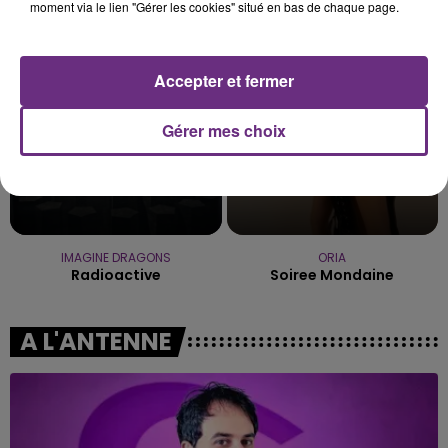
Die On This Hill
Dracula
moment via le lien "Gérer les cookies" situé en bas de chaque page.
19h11
19h11
19h08
19h08
Accepter et fermer
Gérer mes choix
IMAGINE DRAGONS
ORIA
Radioactive
Soiree Mondaine
A L'ANTENNE