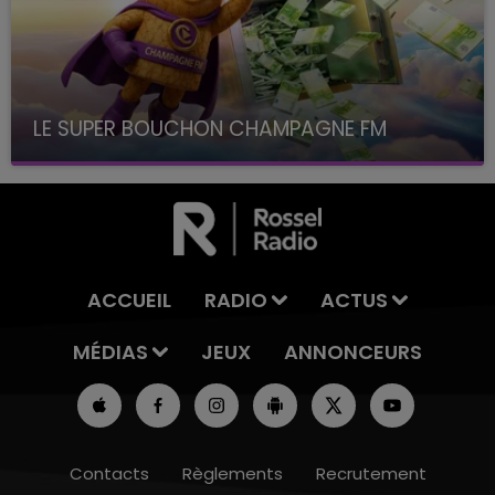
LE SUPER BOUCHON CHAMPAGNE FM
avec La Famille Champagne FM, à 8H10
ACCUEIL
RADIO
ACTUS
MÉDIAS
JEUX
ANNONCEURS
Contacts
Règlements
Recrutement