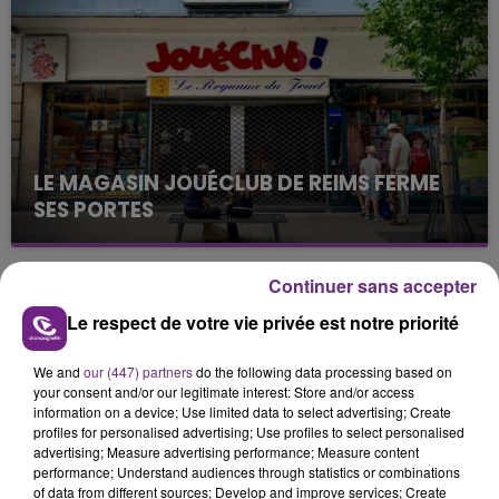
justifiée par la sécheresse intense qui est toujours
présente.
LE MAGASIN JOUÉCLUB DE REIMS FERME
SES PORTES
C'était l'une des institutions du centre-ville
rémois. Le magasin JouéClub est contraint de
Continuer sans accepter
fermer ses portes.
TITRES DIFFUSÉS
Le respect de votre vie privée est notre priorité
We and
our (447) partners
do the following data processing based on
20h51
20h51
20h47
20h47
your consent and/or our legitimate interest: Store and/or access
information on a device; Use limited data to select advertising; Create
profiles for personalised advertising; Use profiles to select personalised
advertising; Measure advertising performance; Measure content
performance; Understand audiences through statistics or combinations
of data from different sources; Develop and improve services; Create