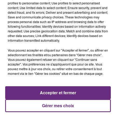
profiles to personalise content; Use profiles to select personalised
content; Use limited data to select content; Ensure security, prevent and
detect fraud, and fix errors; Deliver and present advertising and content;
Save and communicate privacy choices. These technologies may
process personal data such as IP address and browsing data to offer
ROBIN SCHULZ
BENSON BOONE
following functionalities: Identify devices based on information actively
Sugar
The Time Of My Life
requested; Use precise geolocation data; Match and combine data from
other data sources; Link different devices; Identify devices based on
information transmitted automatically.
20h44
20h44
20h41
20h41
Vous pouvez accepter en cliquant sur "Accepter et fermer", ou affiner en
sélectionnant les finalités et/ou partenaires dans "Gérer mes choix".
Vous pouvez également refuser en cliquant sur "Continuer sans
accepter". Vos préférences ne s'appliqueront que pour ce site. Vous
pouvez mettre à jour vos choix, ou retirer votre consentement à tout
moment via le lien "Gérer les cookies" situé en bas de chaque page.
Accepter et fermer
SHAKIRA
BEBE REXHA
Whenever, Wherever
New Religion
Gérer mes choix
A L'ANTENNE