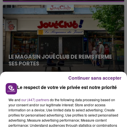
nucléaire ardennaise est à l'arrêt. Une situation
justifiée par la sécheresse intense qui est toujours
présente.
LE MAGASIN JOUÉCLUB DE REIMS FERME
SES PORTES
C'était l'une des institutions du centre-ville
rémois. Le magasin JouéClub est contraint de
Continuer sans accepter
fermer ses portes.
Le respect de votre vie privée est notre priorité
TITRES DIFFUSÉS
We and
our (447) partners
do the following data processing based on
your consent and/or our legitimate interest: Store and/or access
14h02
14h02
14h00
14h00
information on a device; Use limited data to select advertising; Create
profiles for personalised advertising; Use profiles to select personalised
advertising; Measure advertising performance; Measure content
performance; Understand audiences through statistics or combinations