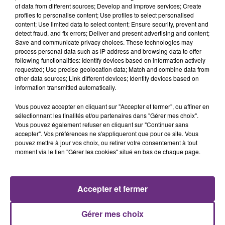
of data from different sources; Develop and improve services; Create
profiles to personalise content; Use profiles to select personalised
content; Use limited data to select content; Ensure security, prevent and
detect fraud, and fix errors; Deliver and present advertising and content;
Save and communicate privacy choices. These technologies may
process personal data such as IP address and browsing data to offer
following functionalities: Identify devices based on information actively
SHAKIRA FEAT. BURNA BOY
PIERRE DE MAERE
requested; Use precise geolocation data; Match and combine data from
Dai Dai
Je Pense A Vous
other data sources; Link different devices; Identify devices based on
information transmitted automatically.
13h57
13h57
13h49
13h49
Vous pouvez accepter en cliquant sur "Accepter et fermer", ou affiner en
sélectionnant les finalités et/ou partenaires dans "Gérer mes choix".
Vous pouvez également refuser en cliquant sur "Continuer sans
accepter". Vos préférences ne s'appliqueront que pour ce site. Vous
pouvez mettre à jour vos choix, ou retirer votre consentement à tout
moment via le lien "Gérer les cookies" situé en bas de chaque page.
Accepter et fermer
ALEX WARREN
HOSHI
Ordinary
Ta Mariniere
Gérer mes choix