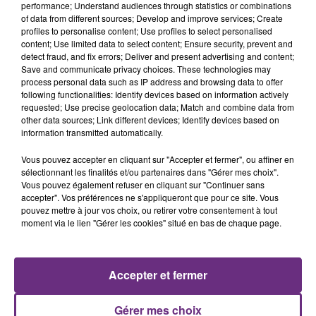
performance; Understand audiences through statistics or combinations
of data from different sources; Develop and improve services; Create
profiles to personalise content; Use profiles to select personalised
content; Use limited data to select content; Ensure security, prevent and
detect fraud, and fix errors; Deliver and present advertising and content;
Save and communicate privacy choices. These technologies may
process personal data such as IP address and browsing data to offer
following functionalities: Identify devices based on information actively
requested; Use precise geolocation data; Match and combine data from
BENSON BOONE
DJ SNAKE FEAT. JUSTIN BIEBER
other data sources; Link different devices; Identify devices based on
The Time Of My Life
Let Me Love You
information transmitted automatically.
8h40
8h40
8h37
8h37
Vous pouvez accepter en cliquant sur "Accepter et fermer", ou affiner en
sélectionnant les finalités et/ou partenaires dans "Gérer mes choix".
Vous pouvez également refuser en cliquant sur "Continuer sans
accepter". Vos préférences ne s'appliqueront que pour ce site. Vous
pouvez mettre à jour vos choix, ou retirer votre consentement à tout
moment via le lien "Gérer les cookies" situé en bas de chaque page.
Accepter et fermer
MYLES SMITH & NIALL HORAN
ALEX WARREN
Gérer mes choix
Drive Safe
Ordinary