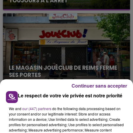
TOUJOURS À L'ARRÊT
Cela fait déjà une semaine que la centrale
nucléaire ardennaise est à l'arrêt. Une situation
justifiée par la sécheresse intense qui est toujours
présente.
LE MAGASIN JOUÉCLUB DE REIMS FERME
SES PORTES
C'était l'une des institutions du centre-ville
Continuer sans accepter
rémois. Le magasin JouéClub est contraint de
Le respect de votre vie privée est notre priorité
fermer ses portes.
TITRES DIFFUSÉS
We and
our (447) partners
do the following data processing based on
your consent and/or our legitimate interest: Store and/or access
information on a device; Use limited data to select advertising; Create
8h47
8h47
8h44
8h44
profiles for personalised advertising; Use profiles to select personalised
advertising; Measure advertising performance; Measure content