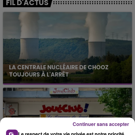
FIL D'ACTUS
LA CENTRALE NUCLÉAIRE DE CHOOZ
TOUJOURS À L'ARRÊT
Cela fait déjà une semaine que la centrale
nucléaire ardennaise est à l'arrêt. Une situation
justifiée par la sécheresse intense qui est toujours
présente.
Continuer sans accepter
Le respect de votre vie privée est notre priorité