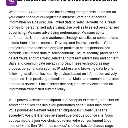
LE MAGASIN JOUÉCLUB DE REIMS FERME
We and
our (447) partners
do the following data processing based on
SES PORTES
your consent and/or our legitimate interest: Store and/or access
C'était l'une des institutions du centre-ville
information on a device; Use limited data to select advertising; Create
profiles for personalised advertising; Use profiles to select personalised
rémois. Le magasin JouéClub est contraint de
advertising; Measure advertising performance; Measure content
fermer ses portes.
performance; Understand audiences through statistics or combinations
TITRES DIFFUSÉS
of data from different sources; Develop and improve services; Create
profiles to personalise content; Use profiles to select personalised
content; Use limited data to select content; Ensure security, prevent and
18h20
18h20
18h18
18h18
detect fraud, and fix errors; Deliver and present advertising and content;
Save and communicate privacy choices. These technologies may
process personal data such as IP address and browsing data to offer
following functionalities: Identify devices based on information actively
requested; Use precise geolocation data; Match and combine data from
other data sources; Link different devices; Identify devices based on
information transmitted automatically.
Vous pouvez accepter en cliquant sur "Accepter et fermer", ou affiner en
sélectionnant les finalités et/ou partenaires dans "Gérer mes choix".
Vous pouvez également refuser en cliquant sur "Continuer sans
accepter". Vos préférences ne s'appliqueront que pour ce site. Vous
OFENBACH & STARSAILOR
OLIVIA DEAN
pouvez mettre à jour vos choix, ou retirer votre consentement à tout
Four To The Floor
So Easy (to Fall In Love)
moment via le lien "Gérer les cookies" situé en bas de chaque page.