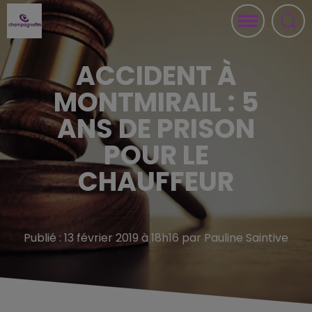
ACCIDENT À
MONTMIRAIL : 5
ANS DE PRISON
POUR LE
CHAUFFEUR
Publié : 13 février 2019 à 18h16 par Pauline Saintive